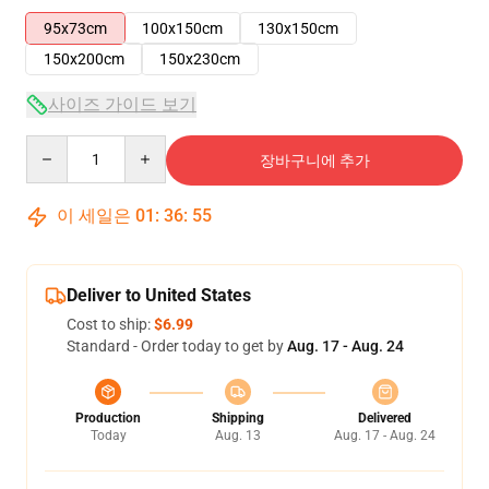
95x73cm
100x150cm
130x150cm
150x200cm
150x230cm
사이즈 가이드 보기
Quantity
장바구니에 추가
이 세일은
01
:
36
:
54
Deliver to United States
Cost to ship:
$6.99
Standard - Order today to get by
Aug. 17 - Aug. 24
Production
Shipping
Delivered
Today
Aug. 13
Aug. 17 - Aug. 24