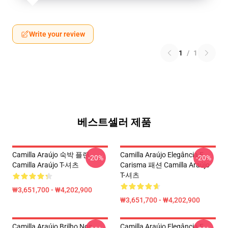
Write your review
1
/
1
베스트셀러 제품
Camilla Araújo 숙박 플랜
Camilla Araújo Elegância E
-20%
-20%
Camilla Araújo T-셔츠
Carisma 패션 Camilla Araújo
T-셔츠
₩3,651,700 - ₩4,202,900
₩3,651,700 - ₩4,202,900
Camilla Araújo Brilho Nos
Camilla Araújo Elegância E