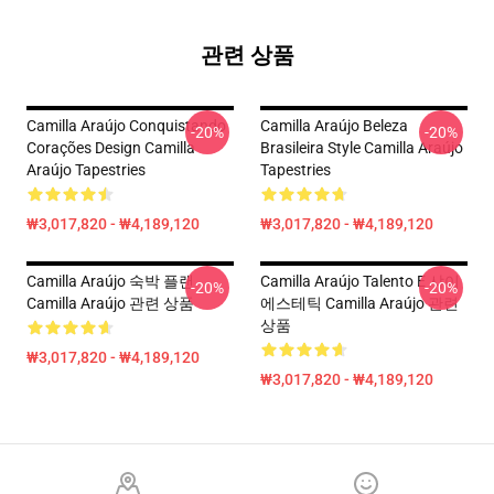
관련 상품
Camilla Araújo Conquistando
Camilla Araújo Beleza
-20%
-20%
Corações Design Camilla
Brasileira Style Camilla Araújo
Araújo Tapestries
Tapestries
₩3,017,820 - ₩4,189,120
₩3,017,820 - ₩4,189,120
Camilla Araújo 숙박 플랜
Camilla Araújo Talento E 샤이
-20%
-20%
Camilla Araújo 관련 상품
에스테틱 Camilla Araújo 관련
상품
₩3,017,820 - ₩4,189,120
₩3,017,820 - ₩4,189,120
Footer