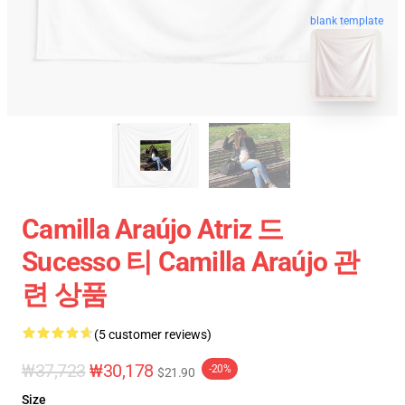
blank template
Camilla Araújo Atriz 드
Sucesso 티 Camilla Araújo 관
련 상품
(5 customer reviews)
₩37,723
₩30,178
-20%
$21.90
Size