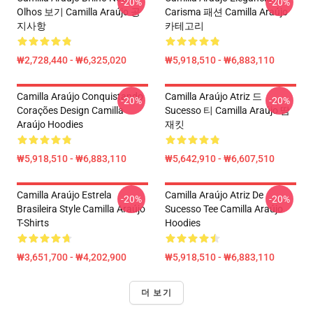
-20%
-20%
Olhos 보기 Camilla Araújo 공
Carisma 패션 Camilla Araújo
지사항
카테고리
₩2,728,440 - ₩6,325,020
₩5,918,510 - ₩6,883,110
Camilla Araújo Conquistando
Camilla Araújo Atriz 드
-20%
-20%
Corações Design Camilla
Sucesso 티 Camilla Araújo 땀
Araújo Hoodies
재킷
₩5,918,510 - ₩6,883,110
₩5,642,910 - ₩6,607,510
Camilla Araújo Estrela
Camilla Araújo Atriz De
-20%
-20%
Brasileira Style Camilla Araújo
Sucesso Tee Camilla Araújo
T-Shirts
Hoodies
₩3,651,700 - ₩4,202,900
₩5,918,510 - ₩6,883,110
더 보기