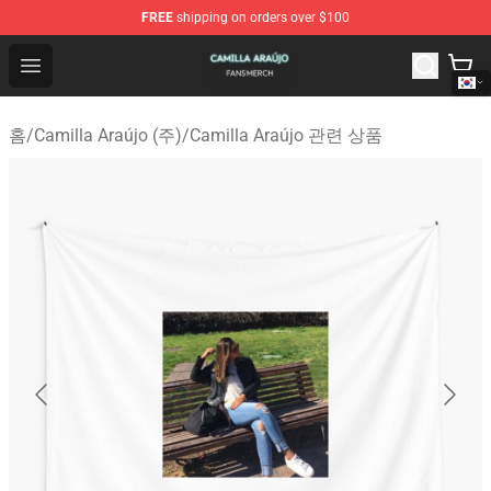
FREE
shipping on orders over $100
Camilla Araújo Shop - Official Camilla Araújo Merchandis
Open menu
홈
/
Camilla Araújo (주)
/
Camilla Araújo 관련 상품