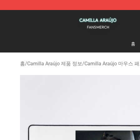
Camilla Araújo Shop - Official Camilla Araújo Merchan
홈
홈
/
Camilla Araújo 제품 정보
/
Camilla Araújo 마우스 