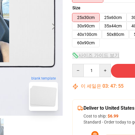
Size
25x30cm
25x60cm
3
30x90cm
35x44cm
4
40x100cm
50x80cm
60x90cm
사이즈 가이드 보기
Quantity
blank template
이 세일은
03
:
47
:
54
Deliver to United States
Cost to ship:
$6.99
Standard - Order today to g