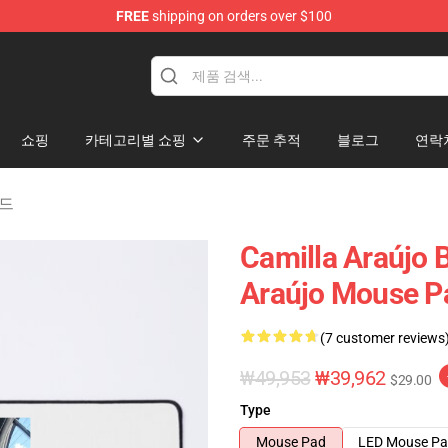
FREE
shipping on orders over $100
dise Store
쇼핑
카테고리별 쇼핑
주문 추적
블로그
연락
패드
Camilla Araújo B
Araújo Mouse P
(7 customer reviews
₩49,953
₩39,962
$29.00
Type
Mouse Pad
LED Mouse P