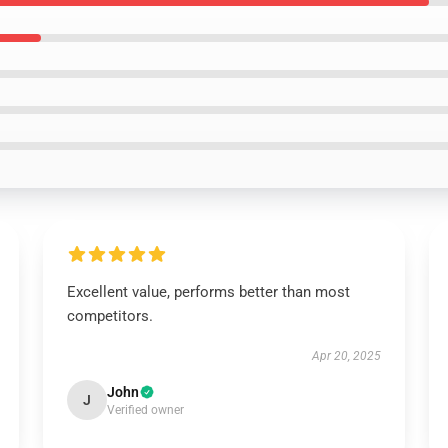
Excellent value, performs better than most
competitors.
Apr 20, 2025
John
J
Verified owner