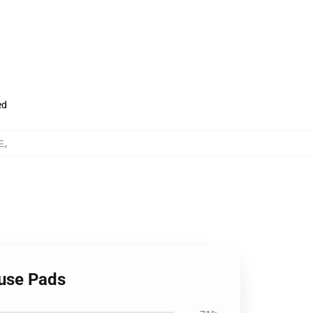
ed
드
,
ouse Pads