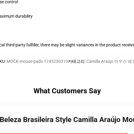
se control
maximum durability
al third-party fulfiller, there may be slight variances in the product receiv
KU
:
MOCK-mouse-pads-1745230310
카테고리
:
Camilla Araújo 마우스 패
What Customers Say
 Beleza Brasileira Style Camilla Araújo M