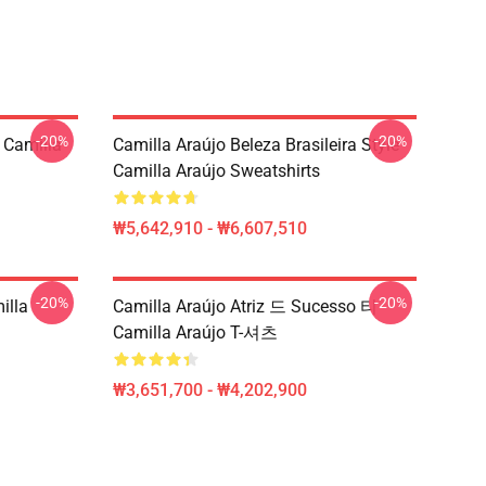
-20%
-20%
Camilla
Camilla Araújo Beleza Brasileira Style
Camilla Araújo Sweatshirts
₩5,642,910 - ₩6,607,510
-20%
-20%
illa
Camilla Araújo Atriz 드 Sucesso 티
Camilla Araújo T-셔츠
₩3,651,700 - ₩4,202,900