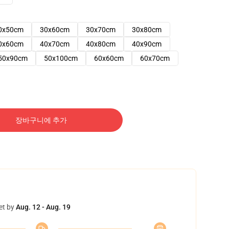
0x50cm
30x60cm
30x70cm
30x80cm
0x60cm
40x70cm
40x80cm
40x90cm
50x90cm
50x100cm
60x60cm
60x70cm
장바구니에 추가
et by
Aug. 12 - Aug. 19