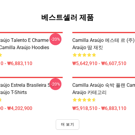
베스트셀러 제품
-20%
raújo Talento E Charme
Camilla Araújo 에스테 르 (주) 
 Camilla Araújo Hoodies
Araújo 땀 재킷
0 - ₩6,883,110
₩5,642,910 - ₩6,607,510
-20%
aújo Estrela Brasileira Style
Camilla Araújo 숙박 플랜 Cam
aújo T-Shirts
Araújo 카테고리
0 - ₩4,202,900
₩5,918,510 - ₩6,883,110
더 보기