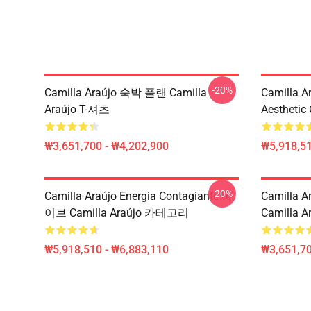
-20%
Camilla Araújo 숙박 플랜 Camilla
Camilla A
Araújo T-셔츠
Aesthetic
₩3,651,700 - ₩4,202,900
₩5,918,51
-20%
Camilla Araújo Energia Contagiante 바
Camilla Ar
이브 Camilla Araújo 카테고리
Camilla Ar
₩5,918,510 - ₩6,883,110
₩3,651,70