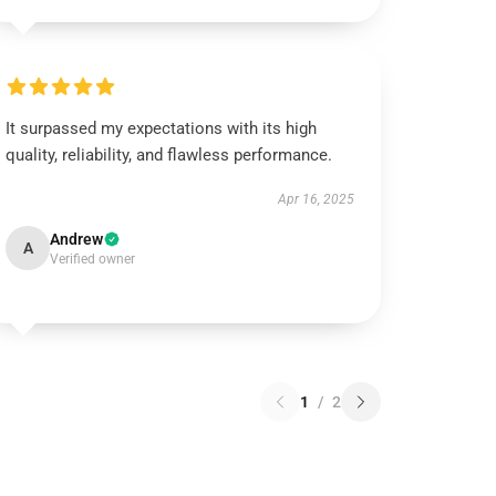
It surpassed my expectations with its high
quality, reliability, and flawless performance.
Apr 16, 2025
Andrew
A
Verified owner
1
/
2