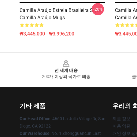
-20%
Camilla Araújo Estrela Brasileira Style
Camilla A
Camilla Araújo Mugs
Camilla A
₩3,445,000 - ₩3,996,200
₩3,445,00
Footer
전 세계 배송
200개 이상의 국가로 배송
클
기타 제품
우리의 
Our Head Office
: 4660 La Jolla Village Dr, San
제품 정보
Diego, CA 92122
이용 약관
Our Warehouse
: No. 1 Zhongguancun East
개인 정보 정