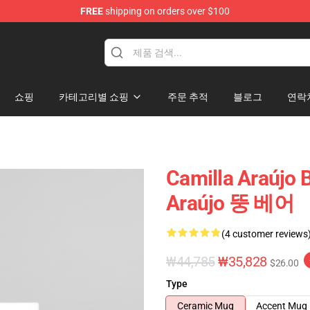
FREE
shipping on orders over $100
dise Store
쇼핑
카테고리별 쇼핑
주문 추적
블로그
연락
Camilla Araújo 
Araújo 뚱 베어
(4 customer reviews
₩44,785
₩35,828
$26.00
Type
Ceramic Mug
Accent Mug