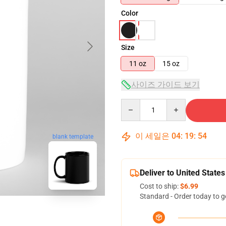
Color
Size
11 oz
15 oz
사이즈 가이드 보기
Quantity
이 세일은
04
:
19
:
53
blank template
Deliver to United States
Cost to ship:
$6.99
Standard - Order today to g