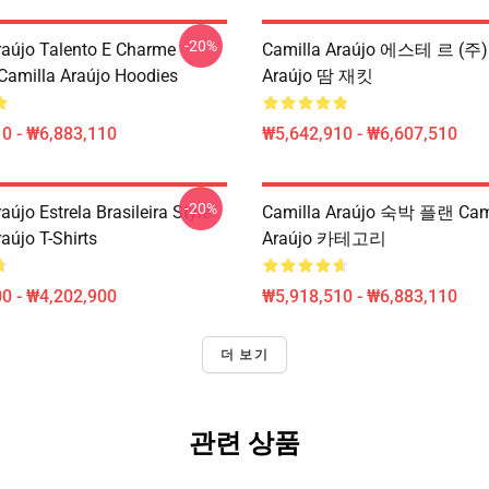
-20%
raújo Talento E Charme
Camilla Araújo 에스테 르 (주) 
 Camilla Araújo Hoodies
Araújo 땀 재킷
0 - ₩6,883,110
₩5,642,910 - ₩6,607,510
-20%
aújo Estrela Brasileira Style
Camilla Araújo 숙박 플랜 Cam
aújo T-Shirts
Araújo 카테고리
0 - ₩4,202,900
₩5,918,510 - ₩6,883,110
더 보기
관련 상품