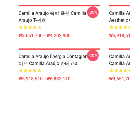
-20%
Camilla Araújo 숙박 플랜 Camilla
Camilla A
Araújo T-셔츠
Aesthetic
₩3,651,700 - ₩4,202,900
₩5,918,51
-20%
Camilla Araújo Energia Contagiante 바
Camilla Ar
이브 Camilla Araújo 카테고리
Camilla Ar
₩5,918,510 - ₩6,883,110
₩3,651,70