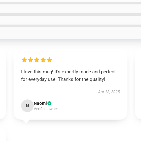
I love this mug! It’s expertly made and perfect
for everyday use. Thanks for the quality!
Apr 18, 2025
Naomi
N
Verified owner