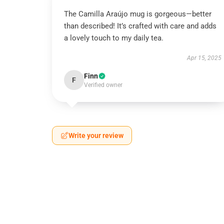
The Camilla Araújo mug is gorgeous—better
than described! It’s crafted with care and adds
a lovely touch to my daily tea.
Apr 15, 2025
Finn
F
Verified owner
Write your review