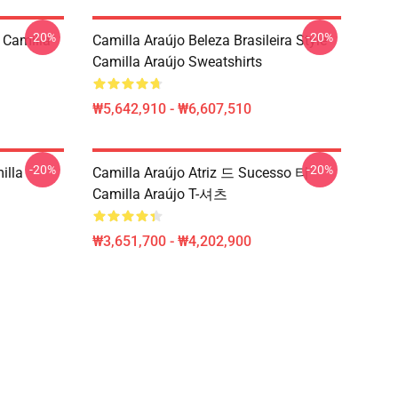
-20%
-20%
Camilla
Camilla Araújo Beleza Brasileira Style
Camilla Araújo Sweatshirts
₩5,642,910 - ₩6,607,510
-20%
-20%
illa
Camilla Araújo Atriz 드 Sucesso 티
Camilla Araújo T-셔츠
₩3,651,700 - ₩4,202,900