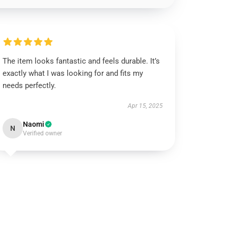
The item looks fantastic and feels durable. It’s
exactly what I was looking for and fits my
needs perfectly.
Apr 15, 2025
Naomi
N
Verified owner