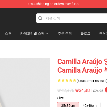
FREE
shipping on orders over $100
dise Store
쇼핑
카테고리별 쇼핑
주문 추적
블로그
연락
Camilla Araúj
Camilla Araú
(4 customer reviews
₩42,976
₩34,381
$24.95
Size
35x35cm
40x40cm