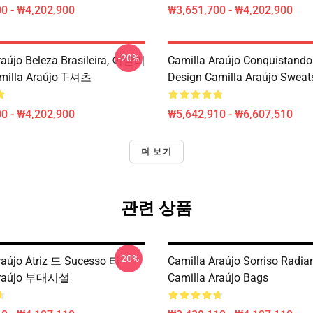
0 - ₩4,202,900
₩3,651,700 - ₩4,202,900
-20%
raújo Beleza Brasileira, 이탈리
Camilla Araújo Conquistando
milla Araújo T-셔츠
Design Camilla Araújo Sweats
0 - ₩4,202,900
₩5,642,910 - ₩6,607,510
더 보기
관련 상품
-20%
raújo Atriz 드 Sucesso 티
Camilla Araújo Sorriso Radia
 Araújo 부대시설
Camilla Araújo Bags