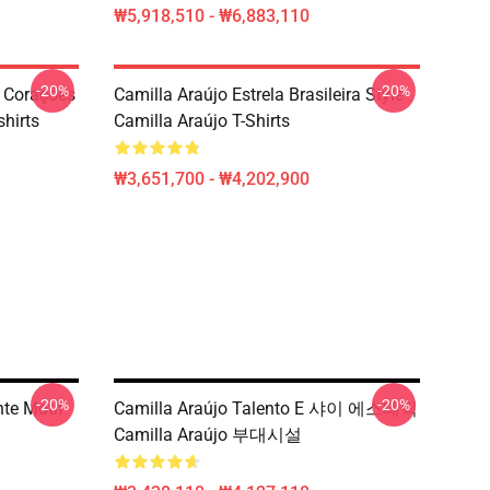
₩5,918,510 - ₩6,883,110
-20%
-20%
 Corações
Camilla Araújo Estrela Brasileira Style
hirts
Camilla Araújo T-Shirts
₩3,651,700 - ₩4,202,900
-20%
-20%
nte Motif
Camilla Araújo Talento E 샤이 에스테틱
Camilla Araújo 부대시설