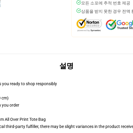
모든 소포에 추적 번호 제공
상품을 받지 못한 경우 전액
설명
 you ready to shop responsibly
0 cm)
n you order
m All Over Print Tote Bag
al third-party fulfiller, there may be slight variances in the product receiv