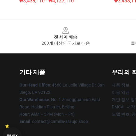
₩3,438,110 - ₩4,127,110
₩3,438,11
Footer
전 세계 배송
200개 이상의 국가로 배송
클
기타 제품
우리의 
Our Head Office
: 4660 La Jolla Village Dr, San
제품 정보
Diego, CA 92122
이용 약관
Our Warehouse
: No. 1 Zhongguancun East
개인 정보 정
Road, Haidian District, Beijing
DMCA - 저
Hour
: 9AM – 5PM (Mon – Fri)
모델 번호: 
Email
: contact@camilla-araujo.shop
UNLOCK