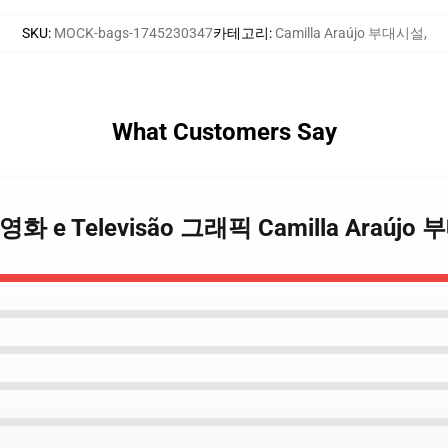
SKU
:
MOCK-bags-1745230347
카테고리
:
Camilla Araújo 부대시설
,
What Customers Say
újo 영화 e Televisão 그래픽 Camilla Araúj