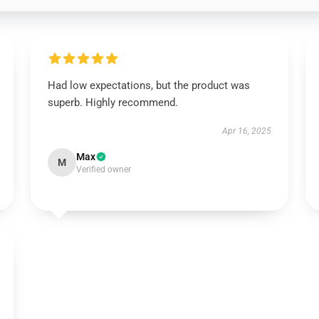
Had low expectations, but the product was
superb. Highly recommend.
Apr 16, 2025
Max
M
Verified owner