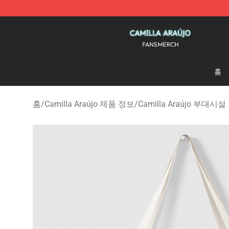
Camilla Araújo Shop - Official Camilla Araújo Merchan
홈
홈
/
Camilla Araújo 제품 정보
/
Camilla Araújo 부대시설