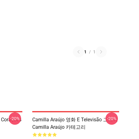
1
/
1
-20%
-20%
 Corações
Camilla Araújo 영화 E Televisão 그래픽
Camilla Araújo 카테고리