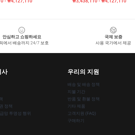
0 - ₩4,127,110
₩3,438,110 - ₩4,127,110
안심하고 쇼핑하세요
국제 보증
릭에서 배송까지 24/7 보호
사용 국가에서 제공
회사
우리의 지원
배송 및 배송 정책
지불 기간
책
반품 및 환불 정책
작권 정책
기타 제품
공급망 투명성 행위
고객지원 (FAQ)
구매하기