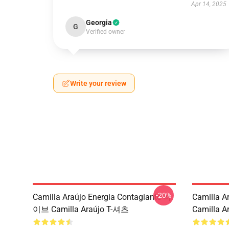
Apr 14, 2025
Georgia
G
Verified owner
Write your review
-20%
Camilla Araújo Energia Contagiante 바
Camilla 
이브 Camilla Araújo T-셔츠
Camilla A