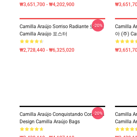
₩3,651,700 - ₩4,202,900
₩3,651,70
-20%
Camilla Araújo Sorriso Radiante 모티브
Camilla A
Camilla Araújo 포스터
아 (주) Ca
₩2,728,440 - ₩6,325,020
₩3,651,70
-20%
Camilla Araújo Conquistando Corações
Camilla A
Design Camilla Araújo Bags
Camilla