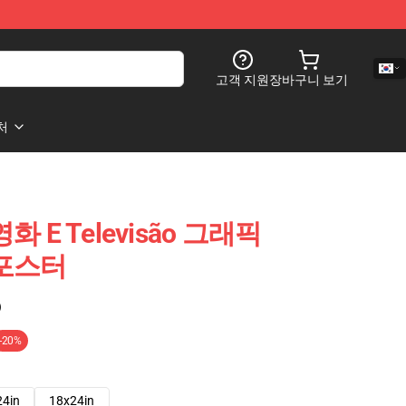
고객 지원
장바구니 보기
처
o 영화 E Televisão 그래픽
o 포스터
)
-20%
24in
18x24in