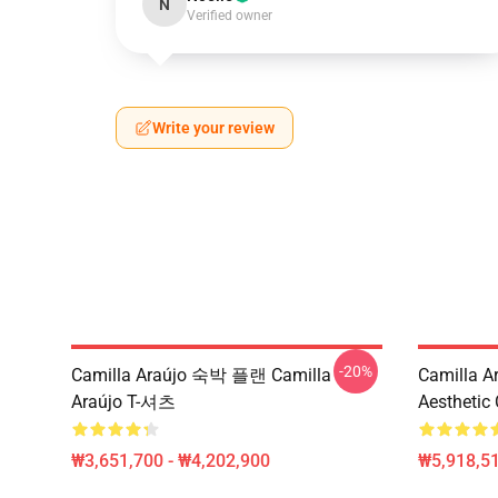
N
Verified owner
Write your review
-20%
Camilla Araújo 숙박 플랜 Camilla
Camilla A
Araújo T-셔츠
Aesthetic
₩3,651,700 - ₩4,202,900
₩5,918,51