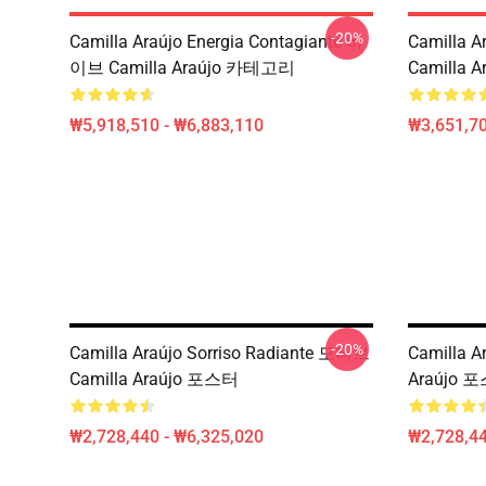
-20%
Camilla Araújo Energia Contagiante 바
Camilla Ar
이브 Camilla Araújo 카테고리
Camilla Ar
₩5,918,510 - ₩6,883,110
₩3,651,70
-20%
Camilla Araújo Sorriso Radiante 모티브
Camilla 
Camilla Araújo 포스터
Araújo 
₩2,728,440 - ₩6,325,020
₩2,728,44