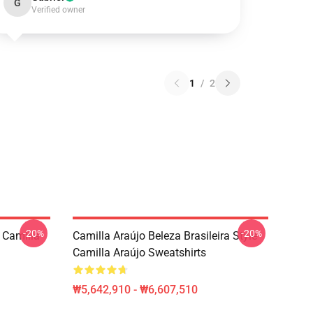
G
Verified owner
1
/
2
-20%
-20%
Camilla
Camilla Araújo Beleza Brasileira Style
Camilla Araújo Sweatshirts
₩5,642,910 - ₩6,607,510