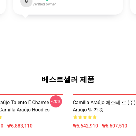
G
Verified owner
베스트셀러 제품
-20%
raújo Talento E Charme
Camilla Araújo 에스테 르 (주) 
 Camilla Araújo Hoodies
Araújo 땀 재킷
0 - ₩6,883,110
₩5,642,910 - ₩6,607,510