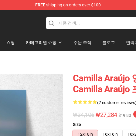
FREE
shipping on orders over $100
dise Store
쇼핑
카테고리별 쇼핑
주문 추적
블로그
연락
Camilla Araúj
Camilla Araúj
(7 customer reviews
₩34,106
₩27,284
$19.80
Size
12x18in
16x16in
16x