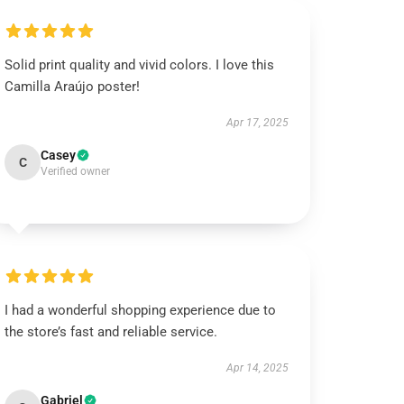
Solid print quality and vivid colors. I love this
Camilla Araújo poster!
Apr 17, 2025
Casey
C
Verified owner
I had a wonderful shopping experience due to
the store’s fast and reliable service.
Apr 14, 2025
Gabriel