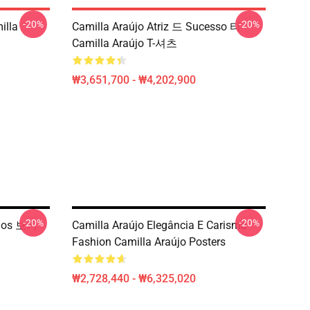
-20%
-20%
illa
Camilla Araújo Atriz 드 Sucesso 티
Camilla Araújo T-셔츠
₩3,651,700 - ₩4,202,900
-20%
-20%
Olhos 보기
Camilla Araújo Elegância E Carisma
Fashion Camilla Araújo Posters
₩2,728,440 - ₩6,325,020