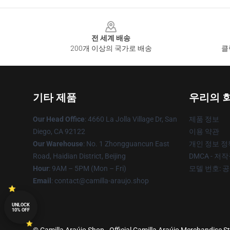
Footer
전 세계 배송
200개 이상의 국가로 배송
클
기타 제품
우리의 
Our Head Office
: 4660 La Jolla Village Dr, San
제품 정보
Diego, CA 92122
이용 약관
Our Warehouse
: No. 1 Zhongguancun East
개인 정보 정
Road, Haidian District, Beijing
DMCA - 저
Hour
: 9AM – 5PM (Mon – Fri)
모델 번호: 
Email
: contact@camilla-araujo.shop
UNLOCK
10% OFF