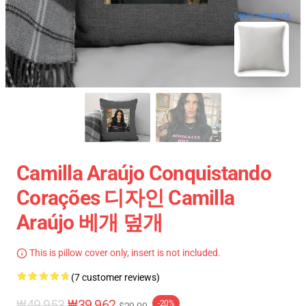
blank template
Camilla Araújo Conquistando
Corações 디자인 Camilla
Araújo 베개 덮개
This is pillow cover only, insert is not included.
(7 customer reviews)
₩49,953
₩39,962
-20%