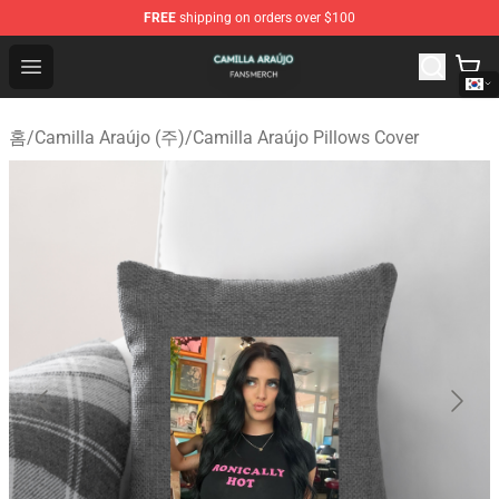
FREE
shipping on orders over $100
Camilla Araújo Shop - Official Camilla Araújo Merchandis
Open menu
홈
/
Camilla Araújo (주)
/
Camilla Araújo Pillows Cover