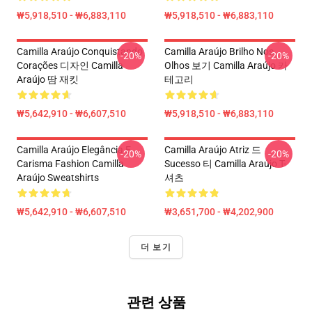
₩5,918,510 - ₩6,883,110
₩5,918,510 - ₩6,883,110
Camilla Araújo Conquistando
Camilla Araújo Brilho Nos
-20%
-20%
Corações 디자인 Camilla
Olhos 보기 Camilla Araújo 카
Araújo 땀 재킷
테고리
₩5,642,910 - ₩6,607,510
₩5,918,510 - ₩6,883,110
Camilla Araújo Elegância E
Camilla Araújo Atriz 드
-20%
-20%
Carisma Fashion Camilla
Sucesso 티 Camilla Araújo T-
Araújo Sweatshirts
셔츠
₩5,642,910 - ₩6,607,510
₩3,651,700 - ₩4,202,900
더 보기
관련 상품