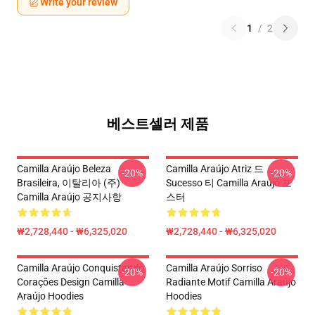
Write your review
1
/
2
베스트셀러 제품
Camilla Araújo Beleza
Camilla Araújo Atriz 드
-20%
-20%
Brasileira, 이탈리아 (주)
Sucesso 티 Camilla Araújo 포
Camilla Araújo 공지사항
스터
₩2,728,440 - ₩6,325,020
₩2,728,440 - ₩6,325,020
Camilla Araújo Conquistando
Camilla Araújo Sorriso
-20%
-20%
Corações Design Camilla
Radiante Motif Camilla Araújo
Araújo Hoodies
Hoodies