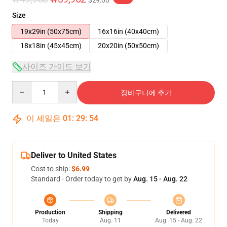
$29.00
Size
19x29in (50x75cm)
16x16in (40x40cm)
18x18in (45x45cm)
20x20in (50x50cm)
사이즈 가이드 보기
Quantity
장바구니에 추가
이 세일은
01
:
29
:
53
Deliver to United States
Cost to ship:
$6.99
Standard - Order today to get by
Aug. 15 - Aug. 22
Production
Shipping
Delivered
Today
Aug. 11
Aug. 15 - Aug. 22