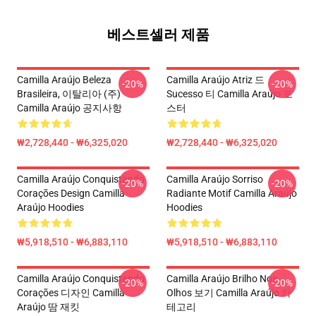
베스트셀러 제품
Camilla Araújo Beleza
Camilla Araújo Atriz 드
-20%
-20%
Brasileira, 이탈리아 (주)
Sucesso 티 Camilla Araújo 포
Camilla Araújo 공지사항
스터
₩2,728,440 - ₩6,325,020
₩2,728,440 - ₩6,325,020
Camilla Araújo Conquistando
Camilla Araújo Sorriso
-20%
-20%
Corações Design Camilla
Radiante Motif Camilla Araújo
Araújo Hoodies
Hoodies
₩5,918,510 - ₩6,883,110
₩5,918,510 - ₩6,883,110
Camilla Araújo Conquistando
Camilla Araújo Brilho Nos
-20%
-20%
Corações 디자인 Camilla
Olhos 보기 Camilla Araújo 카
Araújo 땀 재킷
테고리