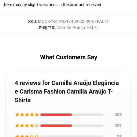
there may be slight variances in the product received
SKU
:
MOCK-t-shirts-1745230349-DEFAULT
카테고리
:
Camilla Araújo T-셔츠
,
What Customers Say
4 reviews for Camilla Araújo Elegância
e Carisma Fashion Camilla Araújo T-
Shirts
★★★★★
50%
★★★★☆
50%
★★★☆☆
0%