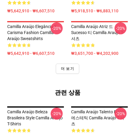
₩5,642,910 - ₩6,607,510
₩5,918,510 - ₩6,883,110
Camilla Araújo Elegância E
Camilla Araújo Atriz 드
-20%
-20%
Carisma Fashion Camilla
Sucesso 티 Camilla Araújo T-
Araújo Sweatshirts
셔츠
₩5,642,910 - ₩6,607,510
₩3,651,700 - ₩4,202,900
더 보기
관련 상품
Camilla Araújo Beleza
Camilla Araújo Talento E 샤이
-20%
-20%
Brasileira Style Camilla Araújo
에스테틱 Camilla Araújo T-셔
T-Shirts
츠