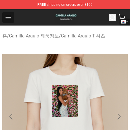
FREE
shipping on orders over $100
Camilla Araújo Shop - Official Camilla Araújo Merchandis
Open menu
홈
/
Camilla Araújo 제품정보
/
Camilla Araújo T-셔츠