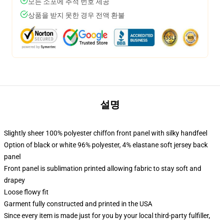
모든 소포에 추적 번호 제공
상품을 받지 못한 경우 전액 환불
설명
Slightly sheer 100% polyester chiffon front panel with silky handfeel
Option of black or white 96% polyester, 4% elastane soft jersey back
panel
Front panel is sublimation printed allowing fabric to stay soft and
drapey
Loose flowy fit
Garment fully constructed and printed in the USA
Since every item is made just for you by your local third-party fulfiller,