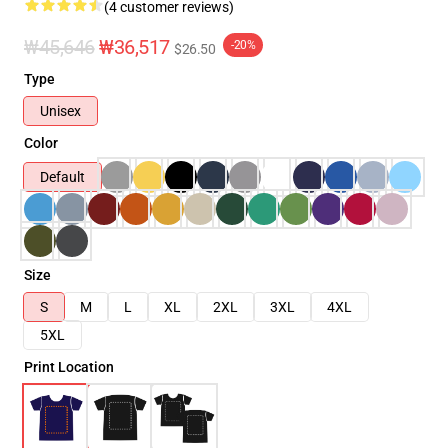
(4 customer reviews)
₩45,646
₩36,517
-20%
$26.50
Type
Unisex
Color
Default
Size
S
M
L
XL
2XL
3XL
4XL
5XL
Print Location