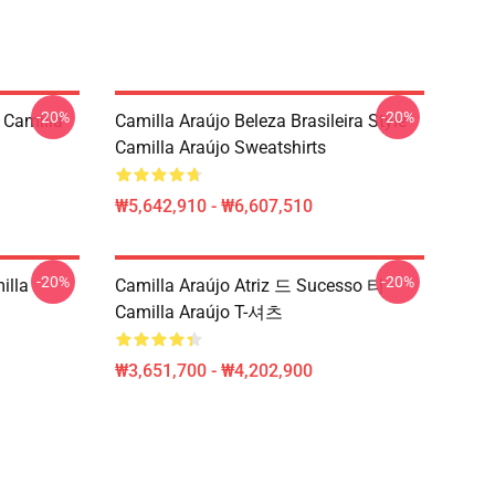
-20%
-20%
Camilla
Camilla Araújo Beleza Brasileira Style
Camilla Araújo Sweatshirts
₩5,642,910 - ₩6,607,510
-20%
-20%
illa
Camilla Araújo Atriz 드 Sucesso 티
Camilla Araújo T-셔츠
₩3,651,700 - ₩4,202,900