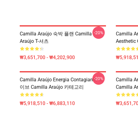
-20%
Camilla Araújo 숙박 플랜 Camilla
Camilla A
Araújo T-셔츠
Aesthetic
₩3,651,700 - ₩4,202,900
₩5,918,51
-20%
Camilla Araújo Energia Contagiante 바
Camilla Ar
이브 Camilla Araújo 카테고리
Camilla Ar
₩5,918,510 - ₩6,883,110
₩3,651,70