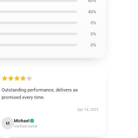
60%
40%
0%
0%
0%
Outstanding performance, delivers as
promised every time.
Apr 14, 2025
Michael
M
Verified owner