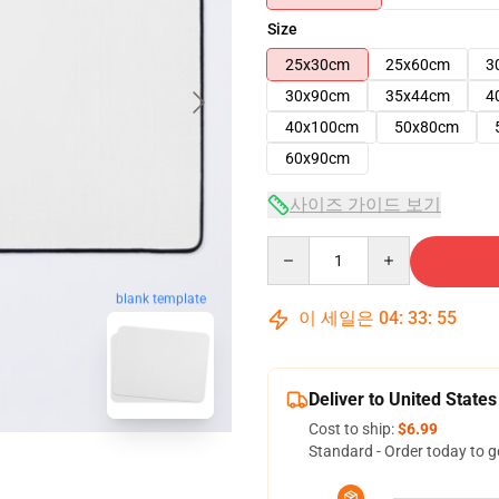
Size
25x30cm
25x60cm
3
30x90cm
35x44cm
4
40x100cm
50x80cm
60x90cm
사이즈 가이드 보기
Quantity
blank template
이 세일은
04
:
33
:
54
Deliver to United States
Cost to ship:
$6.99
Standard - Order today to g