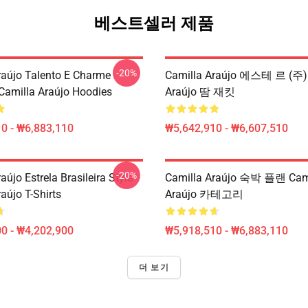
베스트셀러 제품
-20%
raújo Talento E Charme
Camilla Araújo 에스테 르 (주) 
 Camilla Araújo Hoodies
Araújo 땀 재킷
0 - ₩6,883,110
₩5,642,910 - ₩6,607,510
-20%
aújo Estrela Brasileira Style
Camilla Araújo 숙박 플랜 Cam
aújo T-Shirts
Araújo 카테고리
0 - ₩4,202,900
₩5,918,510 - ₩6,883,110
더 보기