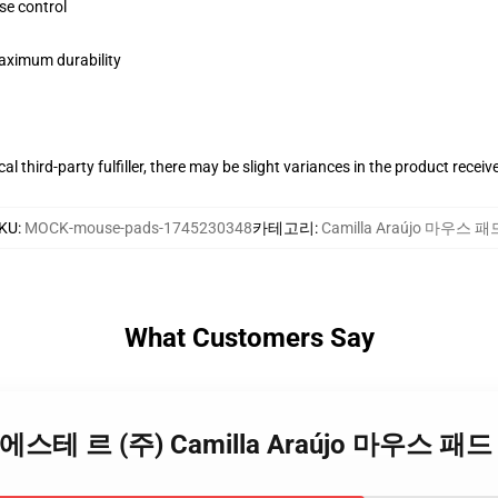
se control
maximum durability
al third-party fulfiller, there may be slight variances in the product receiv
KU
:
MOCK-mouse-pads-1745230348
카테고리
:
Camilla Araújo 마우스 패
What Customers Say
aújo 에스테 르 (주) Camilla Araújo 마우스 패드