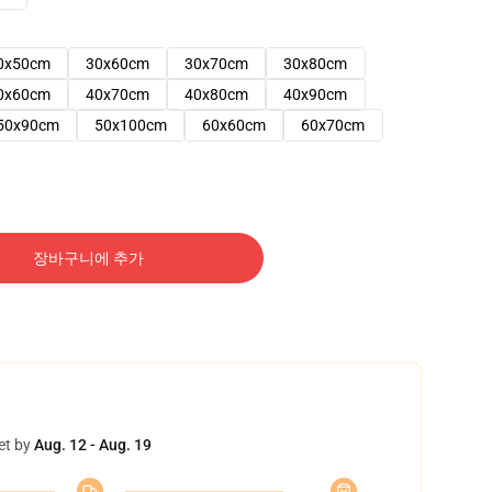
0x50cm
30x60cm
30x70cm
30x80cm
0x60cm
40x70cm
40x80cm
40x90cm
50x90cm
50x100cm
60x60cm
60x70cm
장바구니에 추가
et by
Aug. 12 - Aug. 19