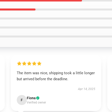
The item was nice, shipping took a little longer
but arrived before the deadline.
Apr 14, 2025
Fiona
F
Verified owner