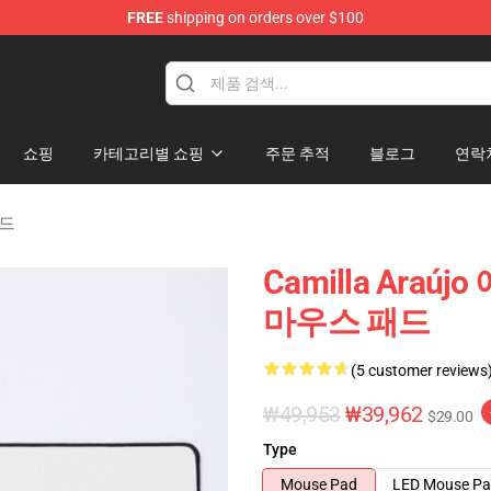
FREE
shipping on orders over $100
dise Store
쇼핑
카테고리별 쇼핑
주문 추적
블로그
연락
패드
Camilla Araújo
마우스 패드
(5 customer reviews
₩49,953
₩39,962
$29.00
Type
Mouse Pad
LED Mouse P