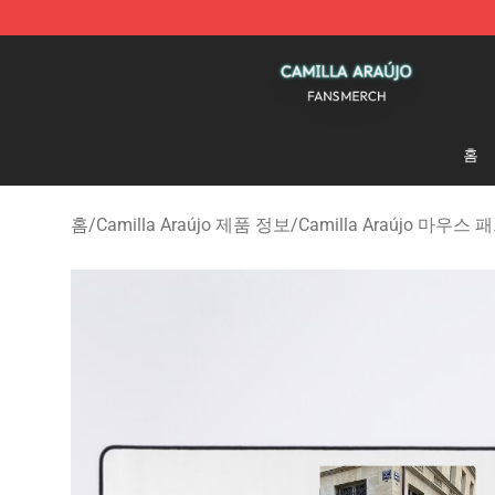
Camilla Araújo Shop - Official Camilla Araújo Merchan
홈
홈
/
Camilla Araújo 제품 정보
/
Camilla Araújo 마우스 