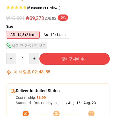
(6 customer reviews)
₩49,091
₩39,273
-20%
$28.50
Size
A5 - 14,8x21cm
A6 - 10x14cm
사이즈 가이드 보기
Quantity
장바구니에 추가
이 세일은
02
:
48
:
54
Deliver to United States
Cost to ship:
$6.99
Standard - Order today to get by
Aug. 16 - Aug. 23