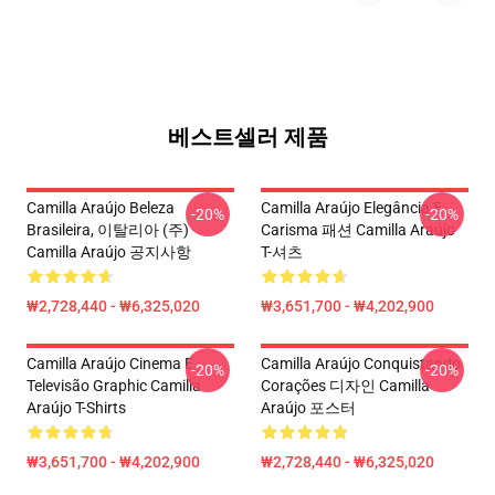
베스트셀러 제품
Camilla Araújo Beleza
Camilla Araújo Elegância E
-20%
-20%
Brasileira, 이탈리아 (주)
Carisma 패션 Camilla Araújo
Camilla Araújo 공지사항
T-셔츠
₩2,728,440 - ₩6,325,020
₩3,651,700 - ₩4,202,900
Camilla Araújo Cinema E
Camilla Araújo Conquistando
-20%
-20%
Televisão Graphic Camilla
Corações 디자인 Camilla
Araújo T-Shirts
Araújo 포스터
₩3,651,700 - ₩4,202,900
₩2,728,440 - ₩6,325,020