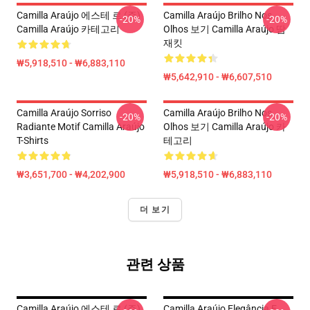
Camilla Araújo 에스테 르 (주)
Camilla Araújo Brilho Nos
-20%
-20%
Camilla Araújo 카테고리
Olhos 보기 Camilla Araújo 땀
재킷
₩5,918,510 - ₩6,883,110
₩5,642,910 - ₩6,607,510
Camilla Araújo Sorriso
Camilla Araújo Brilho Nos
-20%
-20%
Radiante Motif Camilla Araújo
Olhos 보기 Camilla Araújo 카
T-Shirts
테고리
₩3,651,700 - ₩4,202,900
₩5,918,510 - ₩6,883,110
더 보기
관련 상품
Camilla Araújo 에스테 르 (주)
Camilla Araújo Elegância E