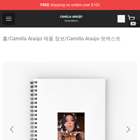
FREE
shipping on orders over $100
Camilla Araújo Shop - Official Camilla Araújo Merchandis
Open menu
홈
/
Camilla Araújo 제품 정보
/
Camilla Araújo 팟캐스트