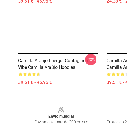
39,51 € - 45,95 €
24,38 € - 
-20%
Camilla Araújo Energia Contagiante
Camilla Ar
Vibe Camilla Araújo Hoodies
Camilla A
39,51 € - 45,95 €
39,51 € - 
Footer
Envío mundial
Enviamos a más de 200 países
Protegido 2