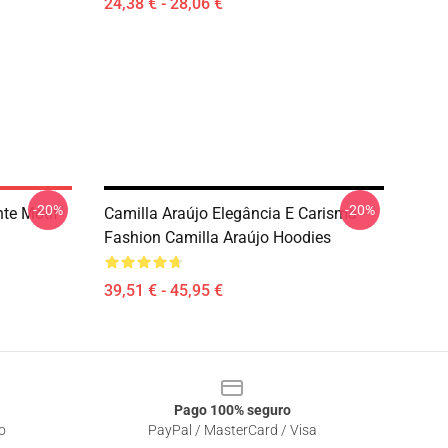
24,38 € - 28,06 €
-20%
-20%
nte Motif
Camilla Araújo Elegância E Carisma
Fashion Camilla Araújo Hoodies
39,51 € - 45,95 €
Pago 100% seguro
o
PayPal / MasterCard / Visa