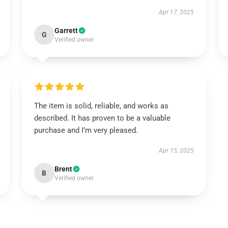
Apr 17, 2025
Garrett
G
Verified owner
The item is solid, reliable, and works as
described. It has proven to be a valuable
purchase and I’m very pleased.
Apr 15, 2025
Brent
B
Verified owner