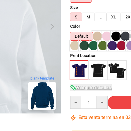
Size
S
M
L
XL
2X
Color
Default
Print Location
blank template
Ver guía de tallas
Quantity
Esta venta termina en
03