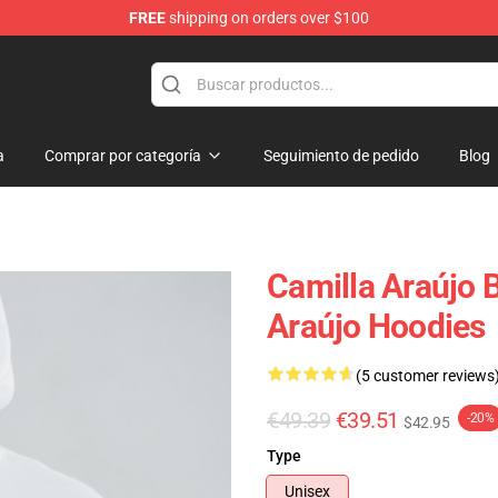
FREE
shipping on orders over $100
dise Store
a
Comprar por categoría
Seguimiento de pedido
Blog
Camilla Araújo 
Araújo Hoodies
(5 customer reviews
€49.39
€39.51
-20%
$42.95
Type
Unisex