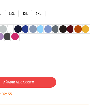
L
3XL
4XL
5XL
AÑADIR AL CARRITO
:
32
:
54