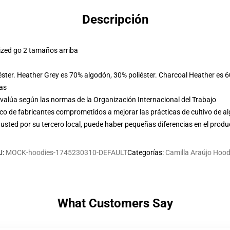
Descripción
ized go 2 tamaños arriba
éster. Heather Grey es 70% algodón, 30% poliéster. Charcoal Heather es 
las
evalúa según las normas de la Organización Internacional del Trabajo
o de fabricantes comprometidos a mejorar las prácticas de cultivo de al
usted por su tercero local, puede haber pequeñas diferencias en el produ
U
:
MOCK-hoodies-1745230310-DEFAULT
Categorías
:
Camilla Araújo Hood
What Customers Say