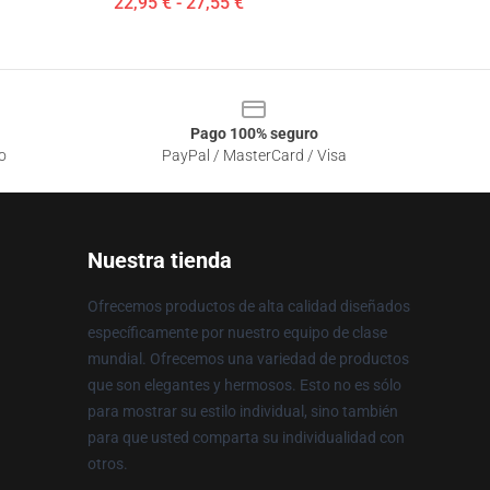
22,95 € - 27,55 €
Pago 100% seguro
o
PayPal / MasterCard / Visa
Nuestra tienda
Ofrecemos productos de alta calidad diseñados
específicamente por nuestro equipo de clase
mundial. Ofrecemos una variedad de productos
que son elegantes y hermosos. Esto no es sólo
para mostrar su estilo individual, sino también
para que usted comparta su individualidad con
otros.