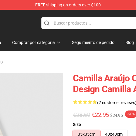
FREE
shipping on orders over $100
dise Store
a
Comprar por categoría
Seguimiento de pedido
Blog
as
Camilla Araújo
Design Camilla 
(7 customer reviews
€28.69
€22.95
-20%
$24.95
Size
35x35cm
40x40cm