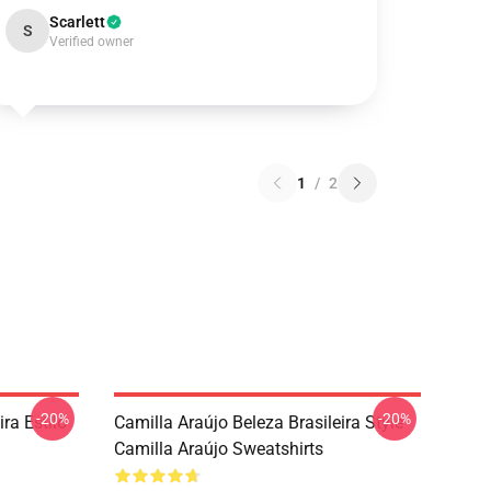
Scarlett
S
Verified owner
1
/
2
-20%
-20%
ira Estilo
Camilla Araújo Beleza Brasileira Style
Camilla Araújo Sweatshirts