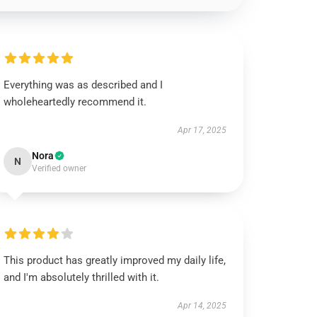
Everything was as described and I
wholeheartedly recommend it.
Apr 17, 2025
Nora
N
Verified owner
This product has greatly improved my daily life,
and I'm absolutely thrilled with it.
Apr 14, 2025