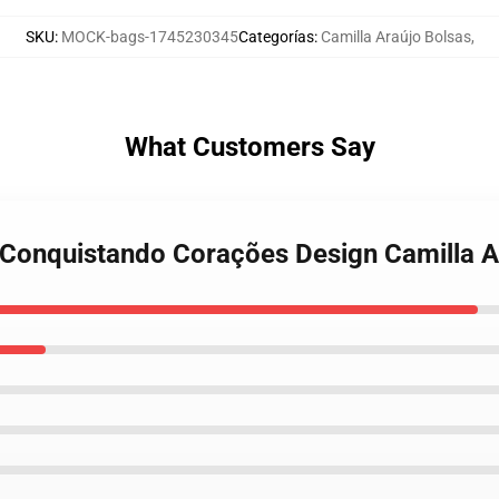
SKU
:
MOCK-bags-1745230345
Categorías
:
Camilla Araújo Bolsas
,
What Customers Say
o Conquistando Corações Design Camilla 