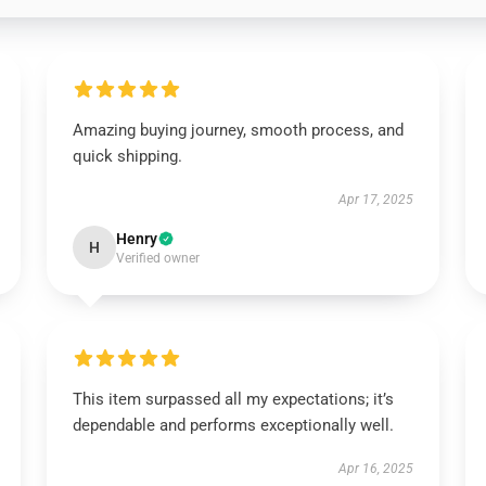
Amazing buying journey, smooth process, and
quick shipping.
Apr 17, 2025
Henry
H
Verified owner
This item surpassed all my expectations; it’s
dependable and performs exceptionally well.
Apr 16, 2025