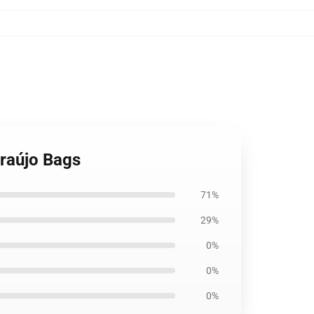
Araújo Bags
71%
29%
0%
0%
0%