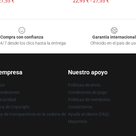
27,55 €
22,95 € - 27,55 €
Compra con confianza
Garantía internacional
4/7 desde los clics hasta la entrega
Ofrecido en el país de us
 empresa
Nuestro apoyo
ros
Políticas de envío
ondiciones
Condiciones de pago
rivacidad
Políticas de reembolso
ica de Copyright
Contáctenos
y de transparencia en la cadena de
Ayuda al cliente (FAQ)
Mayorista