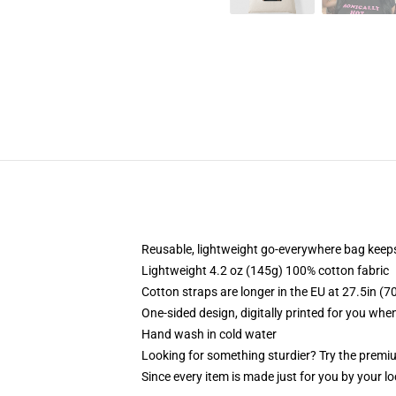
Reusable, lightweight go-everywhere bag keeps
Lightweight 4.2 oz (145g) 100% cotton fabric
Cotton straps are longer in the EU at 27.5in (7
One-sided design, digitally printed for you whe
Hand wash in cold water
Looking for something sturdier? Try the premiu
Since every item is made just for you by your loc