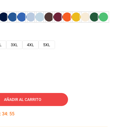
L
3XL
4XL
5XL
AÑADIR AL CARRITO
:
34
:
54