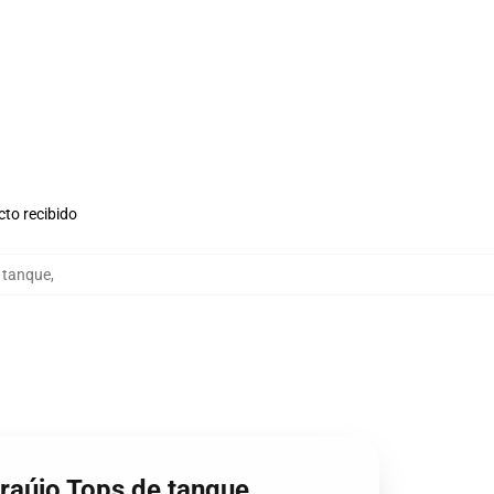
cto recibido
e tanque
,
raújo Tops de tanque