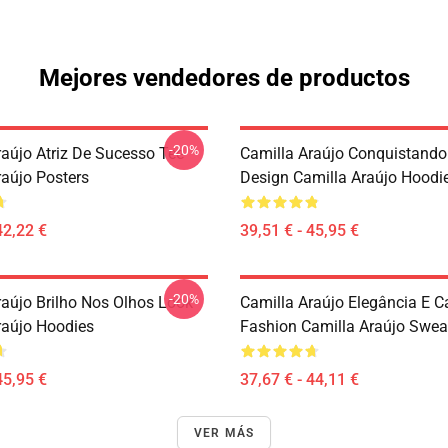
Mejores vendedores de productos
-20%
raújo Atriz De Sucesso Tee
Camilla Araújo Conquistando
raújo Posters
Design Camilla Araújo Hoodi
42,22 €
39,51 € - 45,95 €
-20%
raújo Brilho Nos Olhos Look
Camilla Araújo Elegância E 
raújo Hoodies
Fashion Camilla Araújo Sweat
45,95 €
37,67 € - 44,11 €
VER MÁS