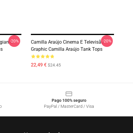
-20%
-20%
giante
Camilla Araújo Cinema E Televisão
ps
Graphic Camilla Araújo Tank Tops
22,49 €
$24.45
Pago 100% seguro
o
PayPal / MasterCard / Visa