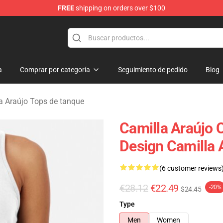
FREE
shipping on orders over $100
dise Store
a
Comprar por categoría
Seguimiento de pedido
Blog
a Araújo Tops de tanque
Camilla Araújo
Design Camilla 
(6 customer reviews
€28.12
€22.49
-20%
$24.45
Type
Men
Women