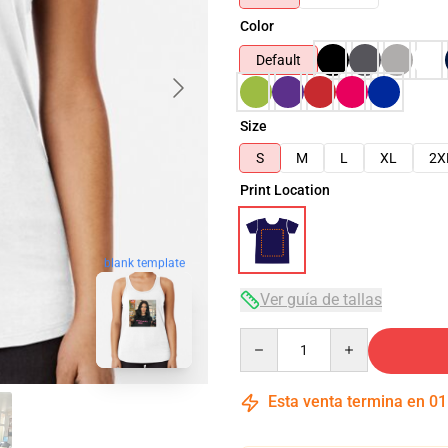
Color
Default
Size
S
M
L
XL
2X
Print Location
blank template
Ver guía de tallas
Quantity
Esta venta termina en
01