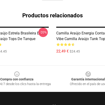
Productos relacionados
-20%
aújo Estrela Brasileira Estilo
Camilla Araújo Energia Conta
raújo Tops De Tanque
Vibe Camilla Araújo Tank To
22,49 €
4.45
$24.45
Compra con confianza
Garantía internacional
4/7 desde los clics hasta la entrega
Ofrecido en el país de us