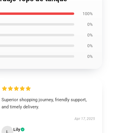
100%
0%
0%
0%
0%
Superior shopping journey, friendly support,
and timely delivery.
Apr 17, 2025
Lily
L