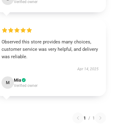
Verified owner
Observed this store provides many choices,
customer service was very helpful, and delivery
was reliable.
Apr 14, 2025
Mia
M
Verified owner
1
/
1