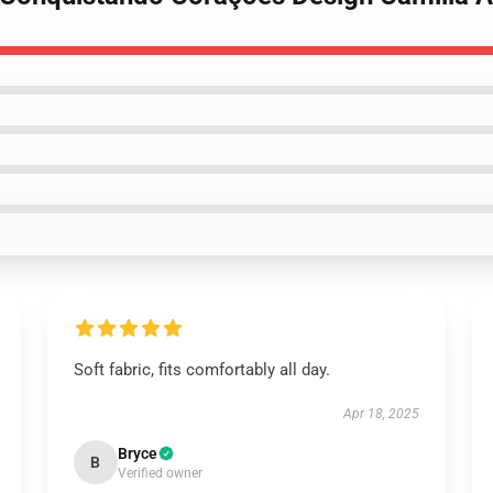
Soft fabric, fits comfortably all day.
Apr 18, 2025
Bryce
B
Verified owner