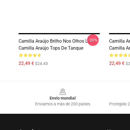
-20%
Camilla Araújo Brilho Nos Olhos Look
Camilla Ar
Camilla Araújo Tops De Tanque
Camilla A
22,49 €
22,49 €
$24.45
$2
Footer
Envío mundial
Enviamos a más de 200 países
Protegido 2