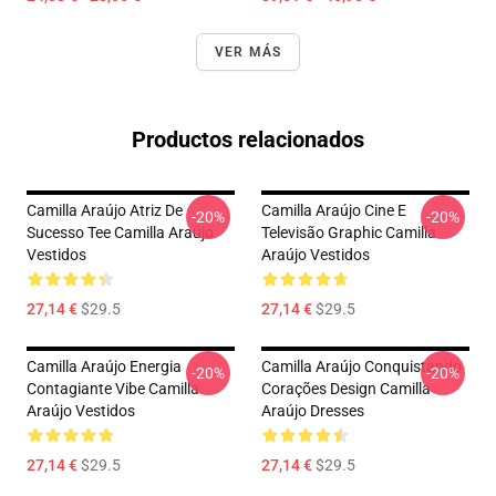
VER MÁS
Productos relacionados
Camilla Araújo Atriz De
Camilla Araújo Cine E
-20%
-20%
Sucesso Tee Camilla Araújo
Televisão Graphic Camilla
Vestidos
Araújo Vestidos
27,14 €
$29.5
27,14 €
$29.5
Camilla Araújo Energia
Camilla Araújo Conquistando
-20%
-20%
Contagiante Vibe Camilla
Corações Design Camilla
Araújo Vestidos
Araújo Dresses
27,14 €
$29.5
27,14 €
$29.5