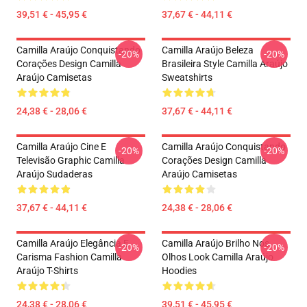
39,51 € - 45,95 €
37,67 € - 44,11 €
Camilla Araújo Conquistando
Camilla Araújo Beleza
-20%
-20%
Corações Design Camilla
Brasileira Style Camilla Araújo
Araújo Camisetas
Sweatshirts
24,38 € - 28,06 €
37,67 € - 44,11 €
Camilla Araújo Cine E
Camilla Araújo Conquistando
-20%
-20%
Televisão Graphic Camilla
Corações Design Camilla
Araújo Sudaderas
Araújo Camisetas
37,67 € - 44,11 €
24,38 € - 28,06 €
Camilla Araújo Elegância E
Camilla Araújo Brilho Nos
-20%
-20%
Carisma Fashion Camilla
Olhos Look Camilla Araújo
Araújo T-Shirts
Hoodies
24,38 € - 28,06 €
39,51 € - 45,95 €