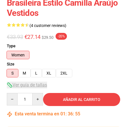
Brasileira Estilo Camilla Araújo
Vestidos
(4 customer reviews)
€33.93
€27.14
-20%
$29.50
Type
Women
Size
S
M
L
XL
2XL
Ver guía de tallas
Quantity
AÑADIR AL CARRITO
Esta venta termina en
01
:
36
:
54