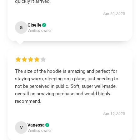
quickly it arrived.
Apr 20, 2025
Giselle
G
Verified owner
The size of the hoodie is amazing and perfect for
staying warm, sleeping on a plane, just needing to
not be perceived in public. Soft, super well-made,
overall an amazing purchase and would highly
recommend.
Apr 19, 2025
Vanessa
V
Verified owner