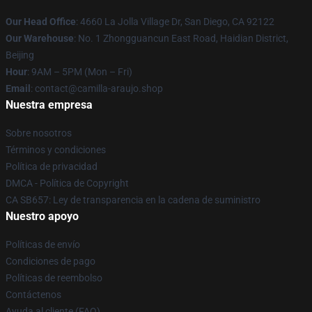
Our Head Office
: 4660 La Jolla Village Dr, San Diego, CA 92122
Our Warehouse
: No. 1 Zhongguancun East Road, Haidian District,
Beijing
Hour
: 9AM – 5PM (Mon – Fri)
Email
: contact@camilla-araujo.shop
Nuestra empresa
Sobre nosotros
Términos y condiciones
Política de privacidad
DMCA - Política de Copyright
CA SB657: Ley de transparencia en la cadena de suministro
Nuestro apoyo
Políticas de envío
Condiciones de pago
Políticas de reembolso
Contáctenos
Ayuda al cliente (FAQ)