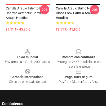
Camilla Araújo Talento E
Camilla Araújo Brilho Nos
-20%
-20%
Charme Aesthetic Camilla
Olhos Look Camilla Araújo
Araújo Hoodies
Hoodies
39,51 € - 45,95 €
39,51 € - 45,95 €
Footer
Envío mundial
Compra con confianza
Enviamos a más de 200 países
Protegido 24/7 desde los clics
hasta la entrega
Garantía internacional
Pago 100% seguro
Ofrecido en el país de uso
PayPal / MasterCard / Visa
Contáctenos