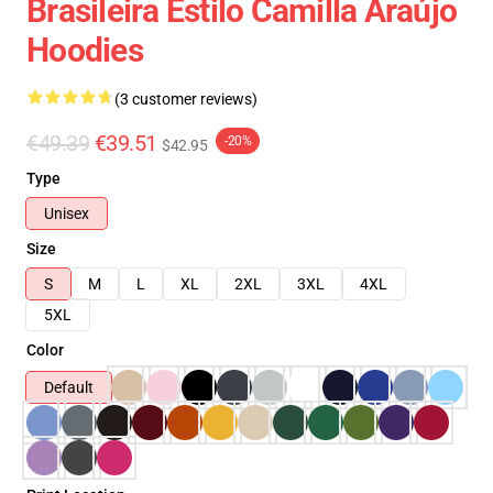
Brasileira Estilo Camilla Araújo
Hoodies
(3 customer reviews)
€49.39
€39.51
-20%
$42.95
Type
Unisex
Size
S
M
L
XL
2XL
3XL
4XL
5XL
Color
Default