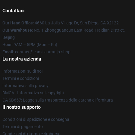
Contattaci
Our Head Office
: 4660 La Jolla Village Dr, San Diego, CA 92122
Our Warehouse
: No. 1 Zhongguancun East Road, Haidian District,
Beijing
Hour
: 9AM – 5PM (Mon – Fri)
Email
: contact@camilla-araujo.shop
La nostra azienda
Informazioni su di noi
Termini e condizioni
Informativa sulla privacy
DMCA - Informativa sul copyright
CA SB657: Legge sulla trasparenza della catena di fornitura
Il nostro supporto
Condizioni di spedizione e consegna
Termini di pagamento
Condizioni di ritorno e rimborso