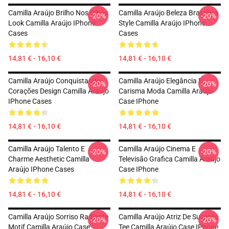
Camilla Araújo Brilho Nos Olhos
Camilla Araújo Beleza Brasileira
-20%
-20%
Look Camilla Araújo IPhone
Style Camilla Araújo IPhone
Cases
Cases
14,81 € - 16,10 €
14,81 € - 16,10 €
Camilla Araújo Conquistando
Camilla Araújo Elegância E
-20%
-20%
Corações Design Camilla Araújo
Carisma Moda Camilla Araújo
IPhone Cases
Case IPhone
14,81 € - 16,10 €
14,81 € - 16,10 €
Camilla Araújo Talento E
Camilla Araújo Cinema E
-20%
-20%
Charme Aesthetic Camilla
Televisão Grafica Camilla Araújo
Araújo IPhone Cases
Case IPhone
14,81 € - 16,10 €
14,81 € - 16,10 €
Camilla Araújo Sorriso Radiante
Camilla Araújo Atriz De Sucesso
-20%
-20%
Motif Camilla Araújo Case
Tee Camilla Araújo Case IPhone