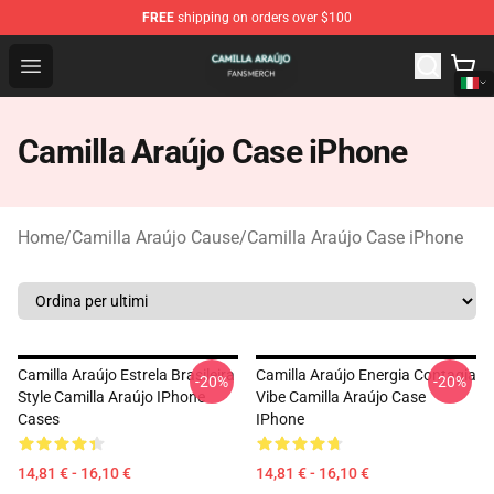
FREE
shipping on orders over $100
Camilla Araújo Shop - Official Camilla Araújo Merchandis
Open menu
Camilla Araújo Case iPhone
Home
/
Camilla Araújo Cause
/
Camilla Araújo Case iPhone
Camilla Araújo Estrela Brasileira
Camilla Araújo Energia Contagia
-20%
-20%
Style Camilla Araújo IPhone
Vibe Camilla Araújo Case
Cases
IPhone
14,81 € - 16,10 €
14,81 € - 16,10 €