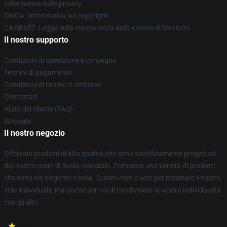
Informativa sulla privacy
DMCA - Informativa sul copyright
CA SB657: Legge sulla trasparenza della catena di fornitura
Il nostro supporto
Condizioni di spedizione e consegna
Termini di pagamento
Condizioni di ritorno e rimborso
Contattaci
Aiuto del cliente (FAQ)
Whosale
Il nostro negozio
Offriamo prodotti di alta qualità che sono specificamente progettati
dal nostro team di livello mondiale. Forniamo una varietà di prodotti
che sono sia elegante e bella. Questo non è solo per mostrare il vostro
stile individuale, ma anche per voi di condividere la vostra individualità
con gli altri.