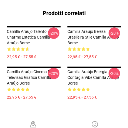
Prodotti correlati
Camilla Araújo Talento E
Camilla Araújo Beleza
-20%
-20%
Charme Estetica Camilla
Brasileira Stile Camilla Araújo
Araújo Borse
Borse
22,95 € - 27,55 €
22,95 € - 27,55 €
Camilla Araújo Cinema E
Camilla Araújo Energia
-20%
-20%
Televisão Grafica Camilla
Contagia Vibe Camilla Araújo
Araújo Borse
Borse
22,95 € - 27,55 €
22,95 € - 27,55 €
Footer