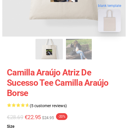
blank template
Camilla Araújo Atriz De
Sucesso Tee Camilla Araújo
Borse
(5 customer reviews)
€28.69
€22.95
-20%
$24.95
Size