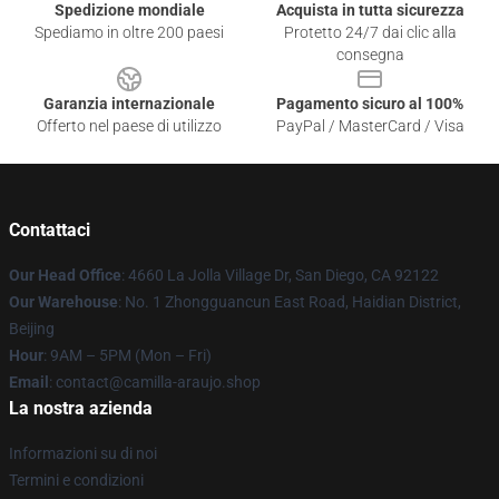
Spedizione mondiale
Acquista in tutta sicurezza
Spediamo in oltre 200 paesi
Protetto 24/7 dai clic alla
consegna
Garanzia internazionale
Pagamento sicuro al 100%
Offerto nel paese di utilizzo
PayPal / MasterCard / Visa
Contattaci
Our Head Office
: 4660 La Jolla Village Dr, San Diego, CA 92122
Our Warehouse
: No. 1 Zhongguancun East Road, Haidian District,
Beijing
Hour
: 9AM – 5PM (Mon – Fri)
Email
: contact@camilla-araujo.shop
La nostra azienda
Informazioni su di noi
Termini e condizioni