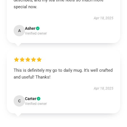
described, and my tea time feels so much more
special now.
Apr 18, 2025
Asher
A
Verified owner
This is definitely my go to daily mug. It’s well crafted
and useful! Thanks!
Apr 18, 2025
Carter
C
Verified owner