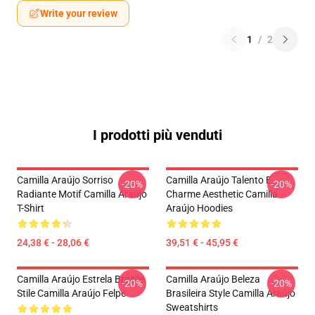
Write your review
1
/
2
I prodotti più venduti
Camilla Araújo Sorriso
Camilla Araújo Talento E
-20%
-20%
Radiante Motif Camilla Araújo
Charme Aesthetic Camilla
T-Shirt
Araújo Hoodies
24,38 € - 28,06 €
39,51 € - 45,95 €
Camilla Araújo Estrela Brasile
Camilla Araújo Beleza
-20%
-20%
Stile Camilla Araújo Felpe
Brasileira Style Camilla Araújo
Sweatshirts