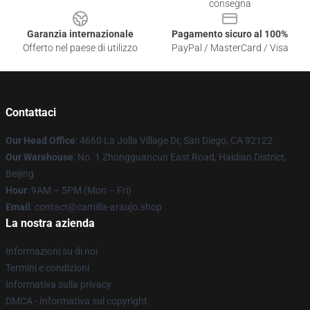
consegna
Garanzia internazionale
Pagamento sicuro al 100%
Offerto nel paese di utilizzo
PayPal / MasterCard / Visa
Contattaci
Our Head Office
: 4660 La Jolla Village Dr, San Diego, CA 92122
Our Warehouse
: No. 1 Zhongguancun East Road, Haidian District,
Beijing
Hour
: 9AM – 5PM (Mon – Fri)
Email
: contact@camilla-araujo.shop
La nostra azienda
Informazioni su di noi
Termini e condizioni
Informativa sulla privacy
DMCA - Informativa sul copyright