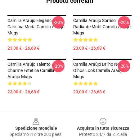
Prodotti correlati
Camilla Araújo Elegância E
Camilla Araújo Sorriso
-20%
-20%
Carisma Moda Camilla Araújo
Radiante Motif Camilla Araújo
Mugs
Mugs
23,00 € - 26,68 €
23,00 € - 26,68 €
Camilla Araújo Talento E
Camilla Araújo Brilho Nos
-20%
-20%
Charme Estetica Camilla
Olhos Look Camilla Araújo
Araújo Mugs
Mugs
23,00 € - 26,68 €
23,00 € - 26,68 €
Footer
Spedizione mondiale
Acquista in tutta sicurezza
Spediamo in oltre 200 paesi
Protetto 24/7 dai clic alla