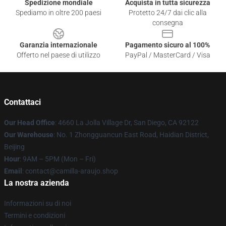
Spedizione mondiale
Acquista in tutta sicurezza
Spediamo in oltre 200 paesi
Protetto 24/7 dai clic alla
consegna
Garanzia internazionale
Pagamento sicuro al 100%
Offerto nel paese di utilizzo
PayPal / MasterCard / Visa
Contattaci
Our Head Office
: 4660 La Jolla Village Dr, San Diego, CA 92122
Our Warehouse
: No. 1 Zhongguancun East Road, Haidian District,
Beijing
Hour
: 9AM – 5PM (Mon – Fri)
Email
: contact@camilla-araujo.shop
La nostra azienda
Informazioni su di noi
Termini e condizioni