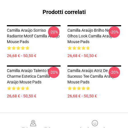
Prodotti correlati
Camilla Araújo Sorriso
Camilla Araújo Brilho Nos
-20%
-20%
Radiante Motif Camilla Araújo
Olhos Look Camilla Araújo
Mouse Pads
Mouse Pads
26,68 € - 50,50 €
26,68 € - 50,50 €
Camilla Araújo Talento E
Camilla Araújo Atriz De
-20%
-20%
Charme Estetica Camilla
Sucesso Tee Camilla Araújo
Araújo Mouse Pads
Mouse Pads
26,68 € - 50,50 €
26,68 € - 50,50 €
Footer