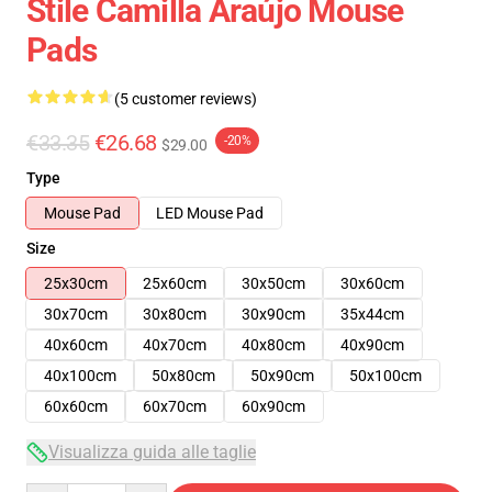
Stile Camilla Araújo Mouse
Pads
(5 customer reviews)
€33.35
€26.68
-20%
$29.00
Type
Mouse Pad
LED Mouse Pad
Size
25x30cm
25x60cm
30x50cm
30x60cm
30x70cm
30x80cm
30x90cm
35x44cm
40x60cm
40x70cm
40x80cm
40x90cm
40x100cm
50x80cm
50x90cm
50x100cm
60x60cm
60x70cm
60x90cm
Visualizza guida alle taglie