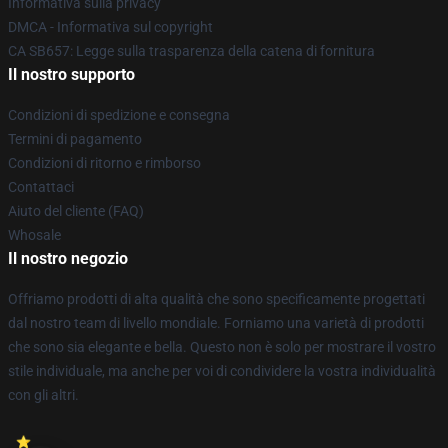
Informativa sulla privacy
DMCA - Informativa sul copyright
CA SB657: Legge sulla trasparenza della catena di fornitura
Il nostro supporto
Condizioni di spedizione e consegna
Termini di pagamento
Condizioni di ritorno e rimborso
Contattaci
Aiuto del cliente (FAQ)
Whosale
Il nostro negozio
Offriamo prodotti di alta qualità che sono specificamente progettati
dal nostro team di livello mondiale. Forniamo una varietà di prodotti
che sono sia elegante e bella. Questo non è solo per mostrare il vostro
stile individuale, ma anche per voi di condividere la vostra individualità
con gli altri.