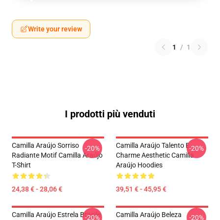
Write your review
1
/
1
I prodotti più venduti
Camilla Araújo Sorriso
Camilla Araújo Talento E
-20%
-20%
Radiante Motif Camilla Araújo
Charme Aesthetic Camilla
T-Shirt
Araújo Hoodies
24,38 € - 28,06 €
39,51 € - 45,95 €
Camilla Araújo Estrela Brasile
Camilla Araújo Beleza
-20%
-20%