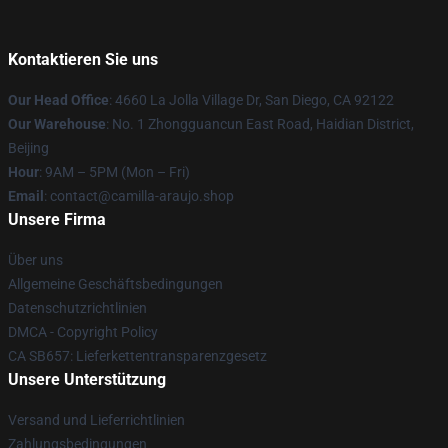
Kontaktieren Sie uns
Our Head Office
: 4660 La Jolla Village Dr, San Diego, CA 92122
Our Warehouse
: No. 1 Zhongguancun East Road, Haidian District,
Beijing
Hour
: 9AM – 5PM (Mon – Fri)
Email
: contact@camilla-araujo.shop
Unsere Firma
Über uns
Allgemeine Geschäftsbedingungen
Datenschutzrichtlinien
DMCA - Copyright Policy
CA SB657: Lieferkettentransparenzgesetz
Unsere Unterstützung
Versand und Lieferrichtlinien
Zahlungsbedingungen