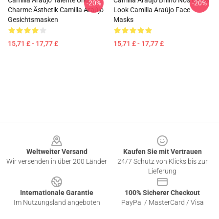
Camilla Araújo Talente Und
Camilla Araújo Brilho Nos Olhos
-20%
-20%
Charme Ästhetik Camilla Araújo
Look Camilla Araújo Face
Gesichtsmasken
Masks
15,71 £ - 17,77 £
15,71 £ - 17,77 £
Footer
Weltweiter Versand
Kaufen Sie mit Vertrauen
Wir versenden in über 200 Länder
24/7 Schutz von Klicks bis zur
Lieferung
Internationale Garantie
100% Sicherer Checkout
Im Nutzungsland angeboten
PayPal / MasterCard / Visa