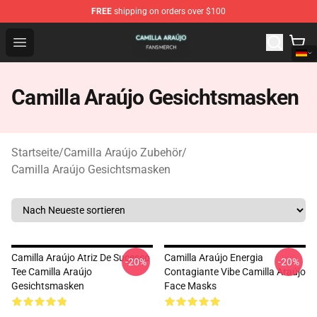
FREE
shipping on orders over $100
Camilla Araújo Shop - Official Camilla Araújo Merchandis
Open menu
Camilla Araújo Gesichtsmasken
Startseite
/
Camilla Araújo Zubehör
/
Camilla Araújo Gesichtsmasken
Camilla Araújo Atriz De Sucesso
Camilla Araújo Energia
-20%
-20%
Tee Camilla Araújo
Contagiante Vibe Camilla Araújo
Gesichtsmasken
Face Masks