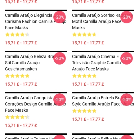
15,71 £ - 17,77 £
15,71 £ - 17,77 £
Camilla Araújo Elegância E
Camilla Araújo Sorriso Radiante
-20%
-20%
Carisma Fashion Camilla Araújo
Motif Camilla Araújo Face
Face Masks
Masks
15,71 £ - 17,77 £
15,71 £ - 17,77 £
Camilla Araújo Beleza Brasileira
Camilla Araújo Cinema E
-20%
-20%
Stil Camilla Araújo
Televisão Graphic Camilla
Gesichtsmasken
Araújo Face Masks
15,71 £ - 17,77 £
15,71 £ - 17,77 £
Camilla Araújo Conquistando
Camilla Araújo Estrela Brasileira
-20%
-20%
Corações Design Camilla Araújo
Style Camilla Araújo Face Masks
Face Masks
15,71 £ - 17,77 £
15,71 £ - 17,77 £