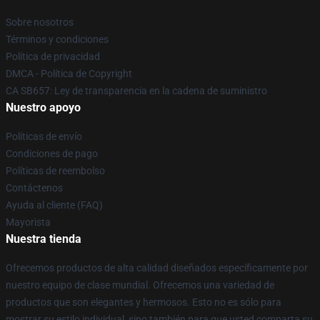
Sobre nosotros
Términos y condiciones
Política de privacidad
DMCA - Política de Copyright
CA SB657: Ley de transparencia en la cadena de suministro
Nuestro apoyo
Políticas de envío
Condiciones de pago
Políticas de reembolso
Contáctenos
Ayuda al cliente (FAQ)
Mayorista
Nuestra tienda
Ofrecemos productos de alta calidad diseñados específicamente por
nuestro equipo de clase mundial. Ofrecemos una variedad de
productos que son elegantes y hermosos. Esto no es sólo para
mostrar su estilo individual, sino también para que usted comparta su