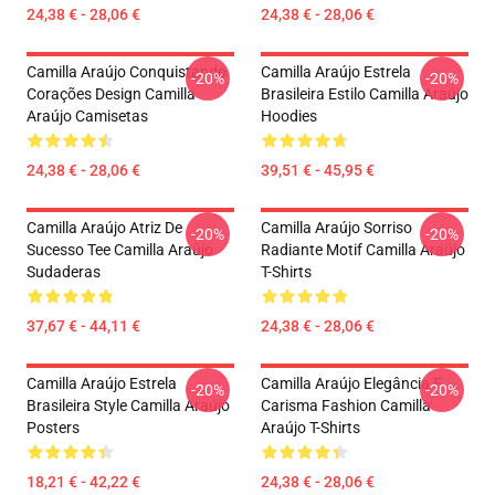
24,38 € - 28,06 €
24,38 € - 28,06 €
Camilla Araújo Conquistando
Camilla Araújo Estrela
-20%
-20%
Corações Design Camilla
Brasileira Estilo Camilla Araújo
Araújo Camisetas
Hoodies
24,38 € - 28,06 €
39,51 € - 45,95 €
Camilla Araújo Atriz De
Camilla Araújo Sorriso
-20%
-20%
Sucesso Tee Camilla Araújo
Radiante Motif Camilla Araújo
Sudaderas
T-Shirts
37,67 € - 44,11 €
24,38 € - 28,06 €
Camilla Araújo Estrela
Camilla Araújo Elegância E
-20%
-20%
Brasileira Style Camilla Araújo
Carisma Fashion Camilla
Posters
Araújo T-Shirts
18,21 € - 42,22 €
24,38 € - 28,06 €