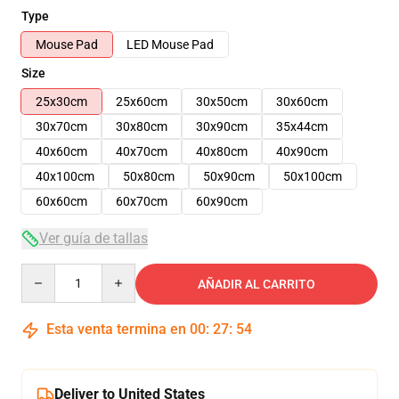
Type
Mouse Pad
LED Mouse Pad
Size
25x30cm
25x60cm
30x50cm
30x60cm
30x70cm
30x80cm
30x90cm
35x44cm
40x60cm
40x70cm
40x80cm
40x90cm
40x100cm
50x80cm
50x90cm
50x100cm
60x60cm
60x70cm
60x90cm
Ver guía de tallas
Quantity
AÑADIR AL CARRITO
Esta venta termina en
00
:
27
:
54
Deliver to United States