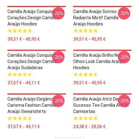
Camilla Araújo Conquistando
Camilla Araújo Sorriso
-20%
-20%
Corações Design Camilla
Radiante Motif Camilla
Araújo Hoodies
Araújo Hoodies
39,51 € - 45,95 €
39,51 € - 45,95 €
Camilla Araújo Conquistando
Camilla Araújo Brilho Nos
-20%
-20%
Corações Design Camilla
Olhos Look Camilla Araújo
Araújo Sudaderas
Hoodies
37,67 € - 44,11 €
39,51 € - 45,95 €
Camilla Araújo Elegância E
Camilla Araújo Atriz De
-20%
-20%
Carisma Fashion Camilla
Sucesso Tee Camilla Araújo
Araújo Sweatshirts
Camisetas
37,67 € - 44,11 €
24,38 € - 28,06 €