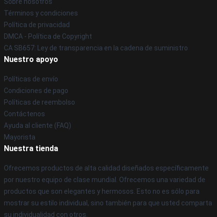
Sobre nosotros
Términos y condiciones
Política de privacidad
DMCA - Política de Copyright
CA SB657: Ley de transparencia en la cadena de suministro
Nuestro apoyo
Políticas de envío
Condiciones de pago
Políticas de reembolso
Contáctenos
Ayuda al cliente (FAQ)
Mayorista
Nuestra tienda
Ofrecemos productos de alta calidad diseñados específicamente
por nuestro equipo de clase mundial. Ofrecemos una variedad de
productos que son elegantes y hermosos. Esto no es sólo para
mostrar su estilo individual, sino también para que usted comparta
su individualidad con otros.