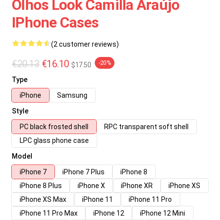
Olhos Look Camilla Araújo
IPhone Cases
(2 customer reviews)
€20.13
€16.10
-20%
$17.50
Type
iPhone
Samsung
Style
PC black frosted shell
RPC transparent soft shell
LPC glass phone case
Model
iPhone 7
iPhone 7 Plus
iPhone 8
iPhone 8 Plus
iPhone X
iPhone XR
iPhone XS
iPhone XS Max
iPhone 11
iPhone 11 Pro
iPhone 11 Pro Max
iPhone 12
iPhone 12 Mini