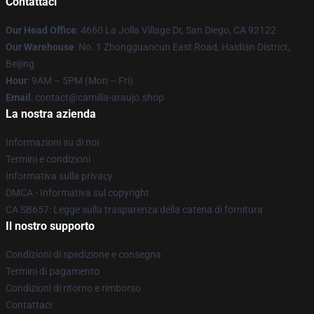
Contattaci
Our Head Office
: 4660 La Jolla Village Dr, San Diego, CA 92122
Our Warehouse
: No. 1 Zhongguancun East Road, Haidian District,
Beijing
Hour
: 9AM – 5PM (Mon – Fri)
Email
: contact@camilla-araujo.shop
La nostra azienda
Informazioni su di noi
Termini e condizioni
Informativa sulla privacy
DMCA - Informativa sul copyright
CA SB657: Legge sulla trasparenza della catena di fornitura
Il nostro supporto
Condizioni di spedizione e consegna
Termini di pagamento
Condizioni di ritorno e rimborso
Contattaci