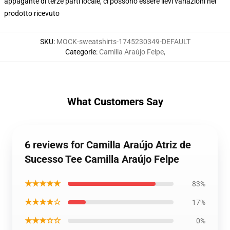
appagante di terze parti locale, ci possono essere lievi variazioni nel
prodotto ricevuto
SKU
:
MOCK-sweatshirts-1745230349-DEFAULT
Categorie
:
Camilla Araújo Felpe
,
What Customers Say
6 reviews for Camilla Araújo Atriz de
Sucesso Tee Camilla Araújo Felpe
★★★★★
83%
★★★★☆
17%
★★★☆☆
0%