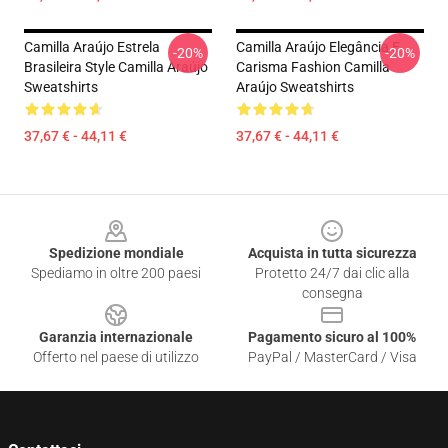
Camilla Araújo Estrela
Camilla Araújo Elegância E
-20%
-20%
Brasileira Style Camilla Araújo
Carisma Fashion Camilla
Sweatshirts
Araújo Sweatshirts
37,67 € - 44,11 €
37,67 € - 44,11 €
Footer
Spedizione mondiale
Acquista in tutta sicurezza
Spediamo in oltre 200 paesi
Protetto 24/7 dai clic alla
consegna
Garanzia internazionale
Pagamento sicuro al 100%
Offerto nel paese di utilizzo
PayPal / MasterCard / Visa