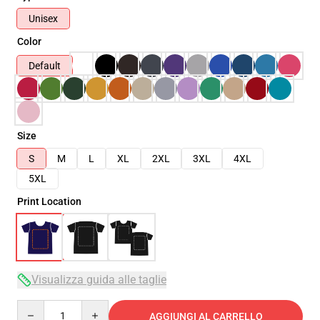
Unisex
Color
Default
Size
S
M
L
XL
2XL
3XL
4XL
5XL
Print Location
Visualizza guida alle taglie
Quantity
AGGIUNGI AL CARRELLO