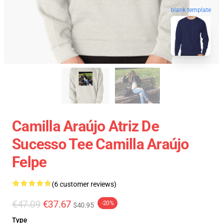
blank template
Camilla Araújo Atriz De
Sucesso Tee Camilla Araújo
Felpe
(6 customer reviews)
€47.09
€37.67
-20%
$40.95
Type