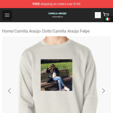
FREE
shipping on orders over $100
Camilla Araújo Shop - Official Camilla Araújo Merchandis
Open menu
Home
/
Camilla Araújo Cloth
/
Camilla Araújo Felpe