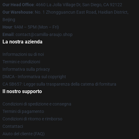
Our Head Office
: 4660 La Jolla Village Dr, San Diego, CA 92122
Our Warehouse
: No. 1 Zhongguancun East Road, Haidian District,
Beijing
Hour
: 9AM – 5PM (Mon – Fri)
Email
: contact@camilla-araujo.shop
La nostra azienda
Informazioni su di noi
Termini e condizioni
Informativa sulla privacy
DMCA - Informativa sul copyright
CA SB657: Legge sulla trasparenza della catena di fornitura
Il nostro supporto
Condizioni di spedizione e consegna
Termini di pagamento
Condizioni di ritorno e rimborso
Contattaci
Aiuto del cliente (FAQ)