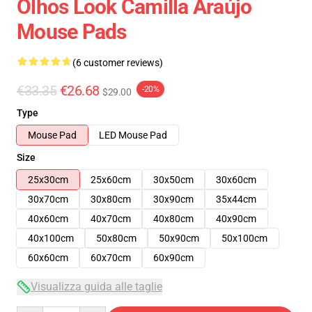
Olhos Look Camilla Araújo
Mouse Pads
(6 customer reviews)
€33.35
€26.68
-20%
$29.00
Type
Mouse Pad
LED Mouse Pad
Size
25x30cm
25x60cm
30x50cm
30x60cm
30x70cm
30x80cm
30x90cm
35x44cm
40x60cm
40x70cm
40x80cm
40x90cm
40x100cm
50x80cm
50x90cm
50x100cm
60x60cm
60x70cm
60x90cm
Visualizza guida alle taglie