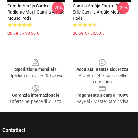
Camilla Araújo Sorriso
Camilla Araújo Estrela Brasile
-20%
-20%
Radiante Motif Camilla Araújo
Stile Camilla Araújo Mouse
Mouse Pads
Pads
26,68 € - 50,50 €
26,68 € - 50,50 €
Footer
Spedizione mondiale
Acquista in tutta sicurezza
Spediamo in oltre 200 paesi
Protetto 24/7 dai clic alla
consegna
Garanzia internazionale
Pagamento sicuro al 100%
Offerto nel paese di utilizzo
PayPal / MasterCard / Visa
Contattaci