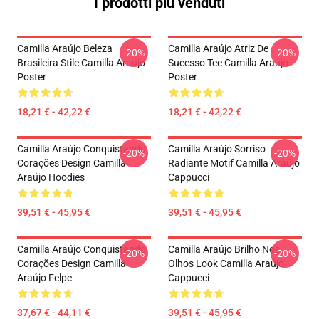
I prodotti più venduti
Camilla Araújo Beleza
Camilla Araújo Atriz De
-20%
-20%
Brasileira Stile Camilla Araújo
Sucesso Tee Camilla Araújo
Poster
Poster
18,21 € - 42,22 €
18,21 € - 42,22 €
Camilla Araújo Conquistando
Camilla Araújo Sorriso
-20%
-20%
Corações Design Camilla
Radiante Motif Camilla Araújo
Araújo Hoodies
Cappucci
39,51 € - 45,95 €
39,51 € - 45,95 €
Camilla Araújo Conquistando
Camilla Araújo Brilho Nos
-20%
-20%
Corações Design Camilla
Olhos Look Camilla Araújo
Araújo Felpe
Cappucci
37,67 € - 44,11 €
39,51 € - 45,95 €