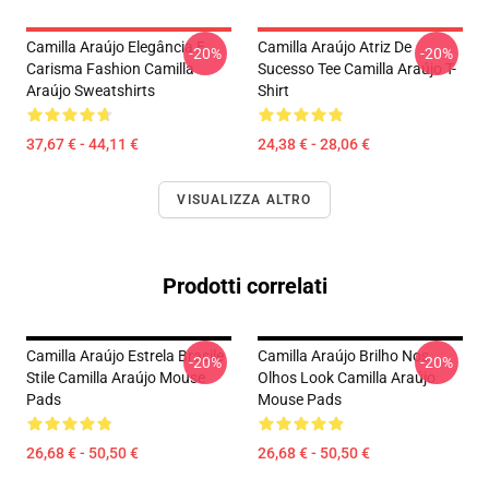
Camilla Araújo Elegância E
Camilla Araújo Atriz De
-20%
-20%
Carisma Fashion Camilla
Sucesso Tee Camilla Araújo T-
Araújo Sweatshirts
Shirt
37,67 € - 44,11 €
24,38 € - 28,06 €
VISUALIZZA ALTRO
Prodotti correlati
Camilla Araújo Estrela Brasile
Camilla Araújo Brilho Nos
-20%
-20%
Stile Camilla Araújo Mouse
Olhos Look Camilla Araújo
Pads
Mouse Pads
26,68 € - 50,50 €
26,68 € - 50,50 €