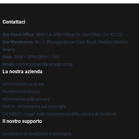
Contattaci
Our Head Office
: 4660 La Jolla Village Dr, San Diego, CA 92122
Our Warehouse
: No. 1 Zhongguancun East Road, Haidian District,
Beijing
Hour
: 9AM – 5PM (Mon – Fri)
Email
: contact@camilla-araujo.shop
La nostra azienda
Informazioni su di noi
Termini e condizioni
Informativa sulla privacy
DMCA - Informativa sul copyright
CA SB657: Legge sulla trasparenza della catena di fornitura
Il nostro supporto
Condizioni di spedizione e consegna