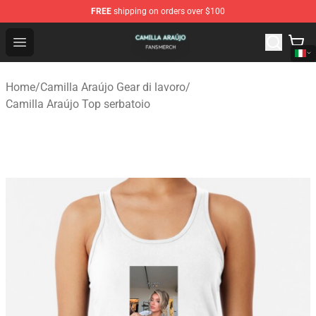
FREE
shipping on orders over $100
Camilla Araújo Shop - Official Camilla Araújo Merchandis
Open menu
Home
/
Camilla Araújo Gear di lavoro
/
Camilla Araújo Top serbatoio