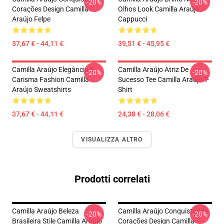
-20%
-20%
Corações Design Camilla
Olhos Look Camilla Araújo
Araújo Felpe
Cappucci
37,67 € - 44,11 €
39,51 € - 45,95 €
Camilla Araújo Elegância E
Camilla Araújo Atriz De
-20%
-20%
Carisma Fashion Camilla
Sucesso Tee Camilla Araújo T-
Araújo Sweatshirts
Shirt
37,67 € - 44,11 €
24,38 € - 28,06 €
VISUALIZZA ALTRO
Prodotti correlati
Camilla Araújo Beleza
Camilla Araújo Conquistando
-20%
-20%
Brasileira Stile Camilla Araújo
Corações Design Camilla