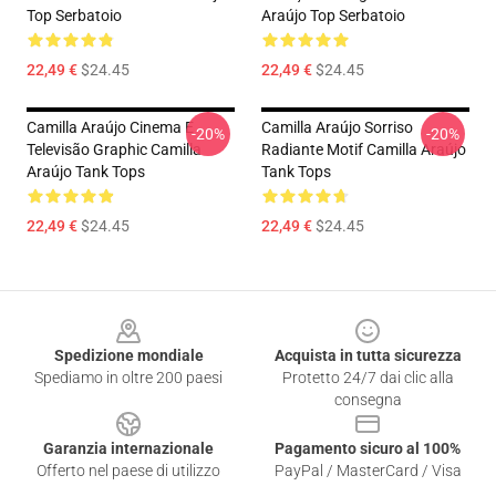
Top Serbatoio
Araújo Top Serbatoio
22,49 €
$24.45
22,49 €
$24.45
Camilla Araújo Cinema E
Camilla Araújo Sorriso
-20%
-20%
Televisão Graphic Camilla
Radiante Motif Camilla Araújo
Araújo Tank Tops
Tank Tops
22,49 €
$24.45
22,49 €
$24.45
Footer
Spedizione mondiale
Acquista in tutta sicurezza
Spediamo in oltre 200 paesi
Protetto 24/7 dai clic alla
consegna
Garanzia internazionale
Pagamento sicuro al 100%
Offerto nel paese di utilizzo
PayPal / MasterCard / Visa