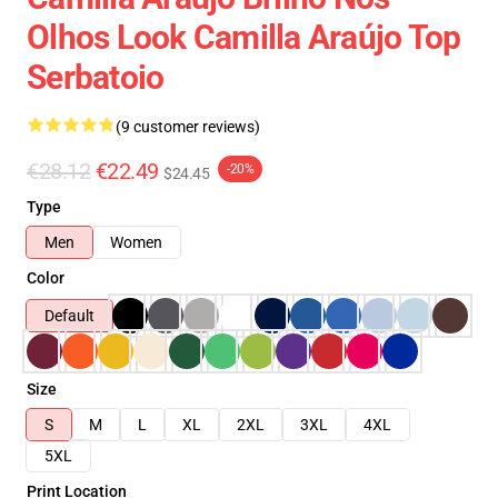
Olhos Look Camilla Araújo Top
Serbatoio
(9 customer reviews)
€28.12
€22.49
-20%
$24.45
Type
Men
Women
Color
Default
Size
S
M
L
XL
2XL
3XL
4XL
5XL
Print Location