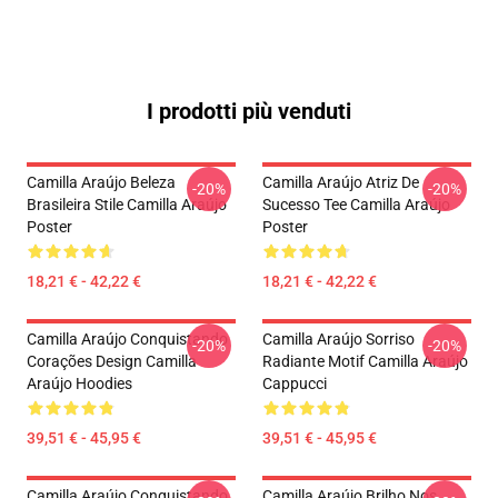
I prodotti più venduti
Camilla Araújo Beleza
Camilla Araújo Atriz De
-20%
-20%
Brasileira Stile Camilla Araújo
Sucesso Tee Camilla Araújo
Poster
Poster
18,21 € - 42,22 €
18,21 € - 42,22 €
Camilla Araújo Conquistando
Camilla Araújo Sorriso
-20%
-20%
Corações Design Camilla
Radiante Motif Camilla Araújo
Araújo Hoodies
Cappucci
39,51 € - 45,95 €
39,51 € - 45,95 €
Camilla Araújo Conquistando
Camilla Araújo Brilho Nos