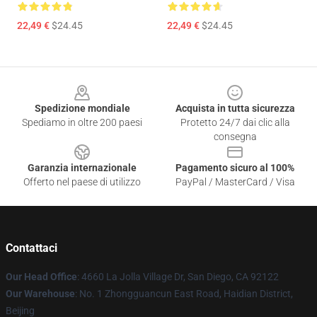
22,49 €
$24.45
22,49 €
$24.45
Footer
Spedizione mondiale
Acquista in tutta sicurezza
Spediamo in oltre 200 paesi
Protetto 24/7 dai clic alla
consegna
Garanzia internazionale
Pagamento sicuro al 100%
Offerto nel paese di utilizzo
PayPal / MasterCard / Visa
Contattaci
Our Head Office
: 4660 La Jolla Village Dr, San Diego, CA 92122
Our Warehouse
: No. 1 Zhongguancun East Road, Haidian District,
Beijing