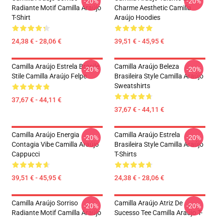
-20%
-20%
Radiante Motif Camilla Araújo
Charme Aesthetic Camilla
T-Shirt
Araújo Hoodies
24,38 € - 28,06 €
39,51 € - 45,95 €
Camilla Araújo Estrela Brasile
Camilla Araújo Beleza
-20%
-20%
Stile Camilla Araújo Felpe
Brasileira Style Camilla Araújo
Sweatshirts
37,67 € - 44,11 €
37,67 € - 44,11 €
Camilla Araújo Energia
Camilla Araújo Estrela
-20%
-20%
Contagia Vibe Camilla Araújo
Brasileira Style Camilla Araújo
Cappucci
T-Shirts
39,51 € - 45,95 €
24,38 € - 28,06 €
Camilla Araújo Sorriso
Camilla Araújo Atriz De
-20%
-20%
Radiante Motif Camilla Araújo
Sucesso Tee Camilla Araújo T-