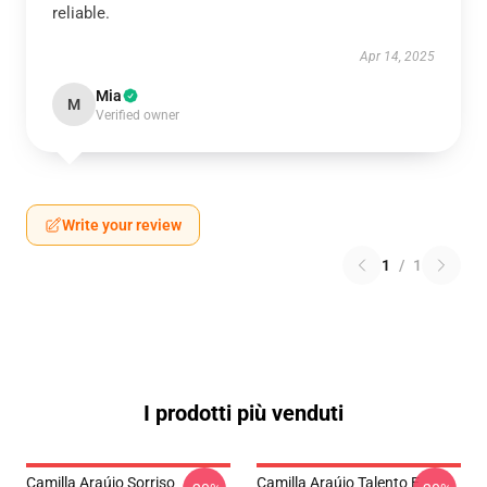
reliable.
Apr 14, 2025
Mia
M
Verified owner
Write your review
1
/
1
I prodotti più venduti
Camilla Araújo Sorriso
Camilla Araújo Talento E