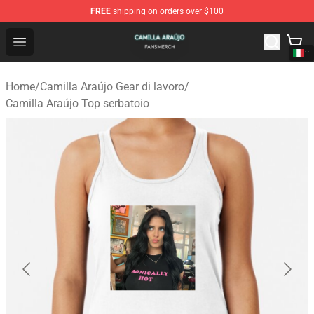
FREE
shipping on orders over $100
Camilla Araújo Shop - Official Camilla Araújo Merchandis
Open menu
Home
/
Camilla Araújo Gear di lavoro
/
Camilla Araújo Top serbatoio