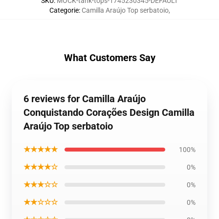
SKU
:
MOCK-tank-tops-1745230345-DEFAULT
Categorie
:
Camilla Araújo Top serbatoio
,
What Customers Say
6 reviews for Camilla Araújo
Conquistando Corações Design Camilla
Araújo Top serbatoio
★★★★★
100%
★★★★☆
0%
★★★☆☆
0%
★★☆☆☆
0%