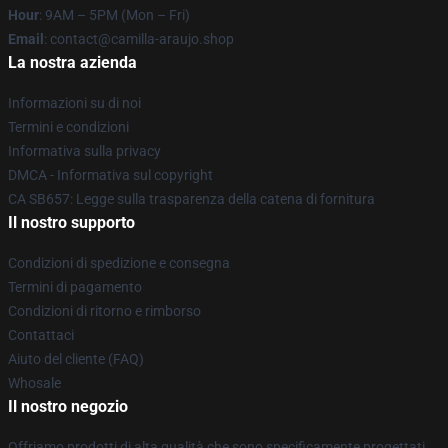
Hour
: 9AM – 5PM (Mon – Fri)
Email
: contact@camilla-araujo.shop
La nostra azienda
Informazioni su di noi
Termini e condizioni
Informativa sulla privacy
DMCA - Informativa sul copyright
CA SB657: Legge sulla trasparenza della catena di fornitura
Il nostro supporto
Condizioni di spedizione e consegna
Termini di pagamento
Condizioni di ritorno e rimborso
Contattaci
Aiuto del cliente (FAQ)
Whosale
Il nostro negozio
Offriamo prodotti di alta qualità che sono specificamente progettati