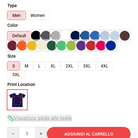
Type
Men
Women
Color
Default
Size
S
M
L
XL
2XL
3XL
4XL
5XL
Print Location
Visualizza guida alle taglie
Quantity
AGGIUNGI AL CARRELLO