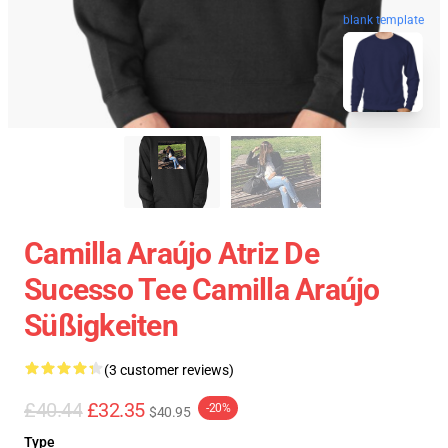
blank template
Camilla Araújo Atriz De
Sucesso Tee Camilla Araújo
Süßigkeiten
(3 customer reviews)
£40.44
£32.35
-20%
$40.95
Type