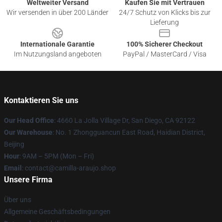
Weltweiter Versand
Kaufen Sie mit Vertrauen
Wir versenden in über 200 Länder
24/7 Schutz von Klicks bis zur
Lieferung
Internationale Garantie
100% Sicherer Checkout
Im Nutzungsland angeboten
PayPal / MasterCard / Visa
Kontaktieren Sie uns
Our Head Office
: 4660 La Jolla Village Dr, San Diego, CA 92122
Our Warehouse
: No. 1 Zhongguancun East Road, Haidian District,
Beijing
Hour
: 9AM – 5PM (Mon – Fri)
Email
: contact@camilla-araujo.shop
Unsere Firma
Über uns
Allgemeine Geschäftsbedingungen