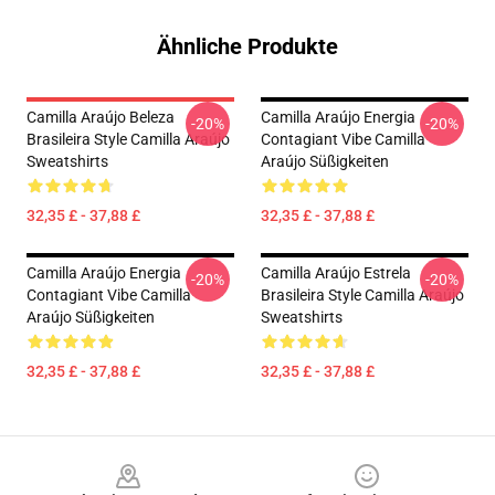
Ähnliche Produkte
Camilla Araújo Beleza
Camilla Araújo Energia
-20%
-20%
Brasileira Style Camilla Araújo
Contagiant Vibe Camilla
Sweatshirts
Araújo Süßigkeiten
32,35 £ - 37,88 £
32,35 £ - 37,88 £
Camilla Araújo Energia
Camilla Araújo Estrela
-20%
-20%
Contagiant Vibe Camilla
Brasileira Style Camilla Araújo
Araújo Süßigkeiten
Sweatshirts
32,35 £ - 37,88 £
32,35 £ - 37,88 £
Footer