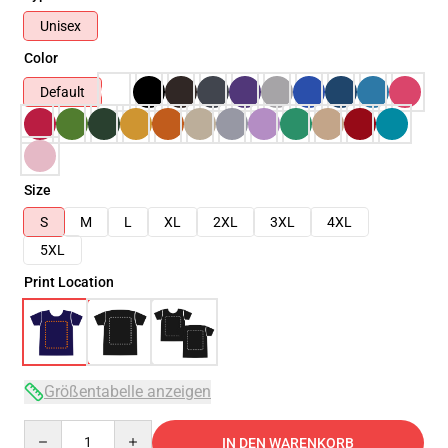
Unisex
Color
Default
Size
S
M
L
XL
2XL
3XL
4XL
5XL
Print Location
Größentabelle anzeigen
Quantity
IN DEN WARENKORB