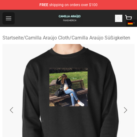
FREE
shipping on orders over $100
Camilla Araújo Shop - Official Camilla Araújo Merchandis
Open menu
Startseite
/
Camilla Araújo Cloth
/
Camilla Araújo Süßigkeiten