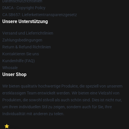
Datenschutzrichtlinien
DMCA - Copyright Policy
CA SB657: Lieferkettentransparenzgesetz
Unsere Unterstützung
Versand und Lieferrichtlinien
Zahlungsbedingungen
Return & Refund Richtlinien
Kontaktieren Sie uns
Kundenhilfe (FAQ)
Whosale
Unser Shop
Wir bieten qualitativ hochwertige Produkte, die speziell von unserem
erstklassigen Team entwickelt werden. Wir bieten eine Vielzahl von
Produkten, die sowohl stilvoll als auch schön sind. Dies ist nicht nur,
um Ihren individuellen Stil zu zeigen, sondern auch für Sie, Ihre
Individualität mit anderen zu teilen.