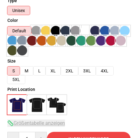
Type
Unisex
Color
Default
Size
S
M
L
XL
2XL
3XL
4XL
5XL
Print Location
Größentabelle anzeigen
Quantity