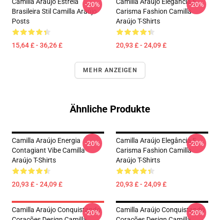
Camilla Araújo Estrela
Camilla Araújo Elegância E
-20%
-20%
Brasileira Stil Camilla Araújo
Carisma Fashion Camilla
Posts
Araújo T-Shirts
15,64 £ - 36,26 £
20,93 £ - 24,09 £
MEHR ANZEIGEN
Ähnliche Produkte
Camilla Araújo Energia
Camilla Araújo Elegância E
-20%
-20%
Contagiant Vibe Camilla
Carisma Fashion Camilla
Araújo T-Shirts
Araújo T-Shirts
20,93 £ - 24,09 £
20,93 £ - 24,09 £
Camilla Araújo Conquistando
Camilla Araújo Conquistando
-20%
-20%
Corações Design Camilla
Corações Design Camilla