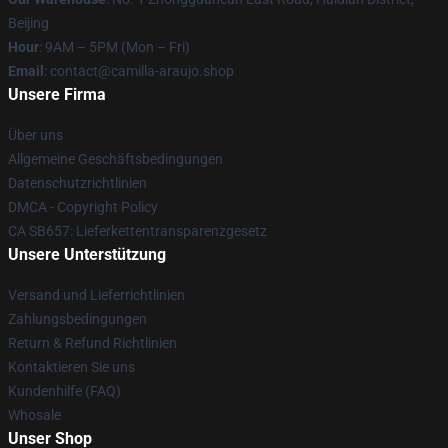
Beijing
Hour
: 9AM – 5PM (Mon – Fri)
Email
: contact@camilla-araujo.shop
Unsere Firma
Über uns
Allgemeine Geschäftsbedingungen
Datenschutzrichtlinien
DMCA - Copyright Policy
CA SB657: Lieferkettentransparenzgesetz
Unsere Unterstützung
Versand und Lieferrichtlinien
Zahlungsbedingungen
Return & Refund Richtlinien
Kontaktieren Sie uns
Kundenhilfe (FAQ)
Whosale
Unser Shop