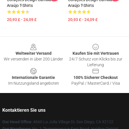
Araújo T-Shirts
Araújo T-Shirts
20,93 £ - 24,09 £
20,93 £ - 24,09 £
Footer
Weltweiter Versand
Kaufen Sie mit Vertrauen
Wir versenden in über 200 Länder
24/7 Schutz von Klicks bis zur
Lieferung
Internationale Garantie
100% Sicherer Checkout
Im Nutzungsland angeboten
PayPal / MasterCard / Visa
Kontaktieren Sie uns
Our Head Office
: 4660 La Jolla Village Dr, San Diego, CA 92122
Our Warehouse
: No. 1 Zhongguancun East Road, Haidian District,