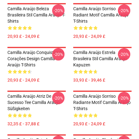
Camilla Araújo Beleza
Camilla Araújo Sorriso
-20%
-20%
Brasileira Stil Camilla Araújo T-
Radiant Motif Camilla Araújo
Shirts
T-Shirts
20,93 £ - 24,09 £
20,93 £ - 24,09 £
Camilla Araújo Conquistando
Camilla Araújo Estrela
-20%
-20%
Corações Design Camilla
Brasileira Stil Camilla Araújo
Araújo T-Shirts
Kapuzen
20,93 £ - 24,09 £
33,93 £ - 39,46 £
Camilla Araújo Atriz De
Camilla Araújo Sorriso
-20%
-20%
Sucesso Tee Camilla Araújo
Radiante Motif Camilla Araújo
Süßigkeiten
T-Shirts
32,35 £ - 37,88 £
20,93 £ - 24,09 £