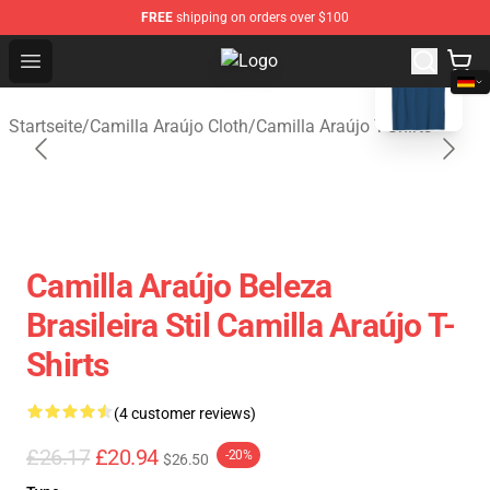
FREE
shipping on orders over $100
blank template
Open menu
Camilla Araújo Shop - Official Cam
Startseite
/
Camilla Araújo Cloth
/
Camilla Araújo T-Shirts
Camilla Araújo Beleza
Brasileira Stil Camilla Araújo T-
Shirts
(4 customer reviews)
£26.17
£20.94
-20%
$26.50