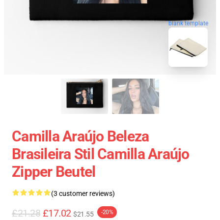
blank template
Camilla Araújo Beleza
Brasileira Stil Camilla Araújo
Zipper Beutel
(3 customer reviews)
£21.28
£17.02
-20%
$21.55