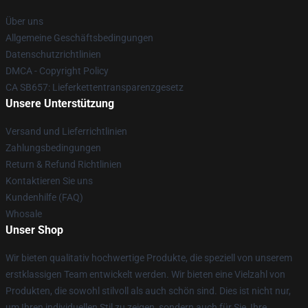
Über uns
Allgemeine Geschäftsbedingungen
Datenschutzrichtlinien
DMCA - Copyright Policy
CA SB657: Lieferkettentransparenzgesetz
Unsere Unterstützung
Versand und Lieferrichtlinien
Zahlungsbedingungen
Return & Refund Richtlinien
Kontaktieren Sie uns
Kundenhilfe (FAQ)
Whosale
Unser Shop
Wir bieten qualitativ hochwertige Produkte, die speziell von unserem
erstklassigen Team entwickelt werden. Wir bieten eine Vielzahl von
Produkten, die sowohl stilvoll als auch schön sind. Dies ist nicht nur,
um Ihren individuellen Stil zu zeigen, sondern auch für Sie, Ihre