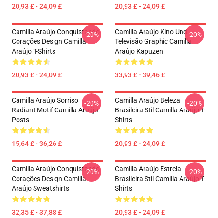
20,93 £ - 24,09 £
20,93 £ - 24,09 £
Camilla Araújo Conquistando
Camilla Araújo Kino Und
-20%
-20%
Corações Design Camilla
Televisão Graphic Camilla
Araújo T-Shirts
Araújo Kapuzen
20,93 £ - 24,09 £
33,93 £ - 39,46 £
Camilla Araújo Sorriso
Camilla Araújo Beleza
-20%
-20%
Radiant Motif Camilla Araújo
Brasileira Stil Camilla Araújo T-
Posts
Shirts
15,64 £ - 36,26 £
20,93 £ - 24,09 £
Camilla Araújo Conquistando
Camilla Araújo Estrela
-20%
-20%
Corações Design Camilla
Brasileira Stil Camilla Araújo T-
Araújo Sweatshirts
Shirts
32,35 £ - 37,88 £
20,93 £ - 24,09 £