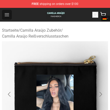
FREE
shipping on orders over $100
Camilla Araújo Shop - Official Camilla Araújo Merchandis
Open menu
Startseite
/
Camilla Araújo Zubehör
/
Camilla Araújo Reißverschlusstaschen