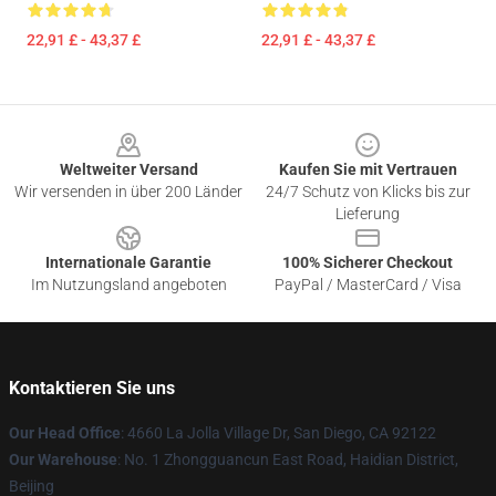
22,91 £ - 43,37 £
22,91 £ - 43,37 £
Footer
Weltweiter Versand
Kaufen Sie mit Vertrauen
Wir versenden in über 200 Länder
24/7 Schutz von Klicks bis zur
Lieferung
Internationale Garantie
100% Sicherer Checkout
Im Nutzungsland angeboten
PayPal / MasterCard / Visa
Kontaktieren Sie uns
Our Head Office
: 4660 La Jolla Village Dr, San Diego, CA 92122
Our Warehouse
: No. 1 Zhongguancun East Road, Haidian District,
Beijing