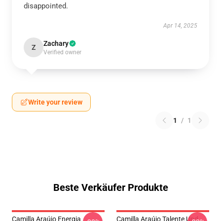
disappointed.
Apr 14, 2025
Zachary
Z
Verified owner
Write your review
1
/
1
Beste Verkäufer Produkte
Camilla Araújo Energia
Camilla Araújo Talente Und