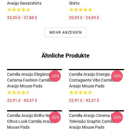
Araújo Sweatshirts
Shirts
32,35 £ - 37,88 £
20,93 £ - 24,09 £
MEHR ANZEIGEN
Ähnliche Produkte
Camilla Araújo Elegância E
Camilla Araújo Energia
-20%
-20%
Carisma Fashion Camilla
Contagiante Vibe Camilla
Araújo Mouse Pads
Araújo Mouse Pads
22,91 £ - 43,37 £
22,91 £ - 43,37 £
Camilla Araújo Brilho Nos
Camilla Araújo Cinema E
-20%
-20%
Olhos Look Camilla Araújo
Televisão Graphic Camilla
Mouse Pads
Araújo Mouse Pads