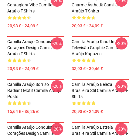
-20%
-20%
Contagiant Vibe Camilla
Charme Ästhetik Camilla
Araújo T-Shirts
Araújo T-Shirts
20,93 £ - 24,09 £
20,93 £ - 24,09 £
Camilla Araújo Conquistando
Camilla Araújo Kino Und
-20%
-20%
Corações Design Camilla
Televisão Graphic Camilla
Araújo T-Shirts
Araújo Kapuzen
20,93 £ - 24,09 £
33,93 £ - 39,46 £
Camilla Araújo Sorriso
Camilla Araújo Beleza
-20%
-20%
Radiant Motif Camilla Araújo
Brasileira Stil Camilla Araújo T-
Posts
Shirts
15,64 £ - 36,26 £
20,93 £ - 24,09 £
Camilla Araújo Conquistando
Camilla Araújo Estrela
-20%
-20%
Corações Design Camilla
Brasileira Stil Camilla Araújo T-