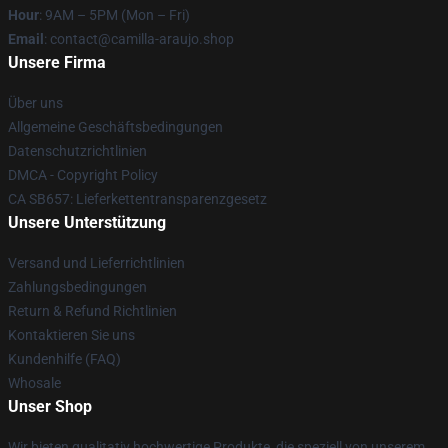
Hour
: 9AM – 5PM (Mon – Fri)
Email
: contact@camilla-araujo.shop
Unsere Firma
Über uns
Allgemeine Geschäftsbedingungen
Datenschutzrichtlinien
DMCA - Copyright Policy
CA SB657: Lieferkettentransparenzgesetz
Unsere Unterstützung
Versand und Lieferrichtlinien
Zahlungsbedingungen
Return & Refund Richtlinien
Kontaktieren Sie uns
Kundenhilfe (FAQ)
Whosale
Unser Shop
Wir bieten qualitativ hochwertige Produkte, die speziell von unserem