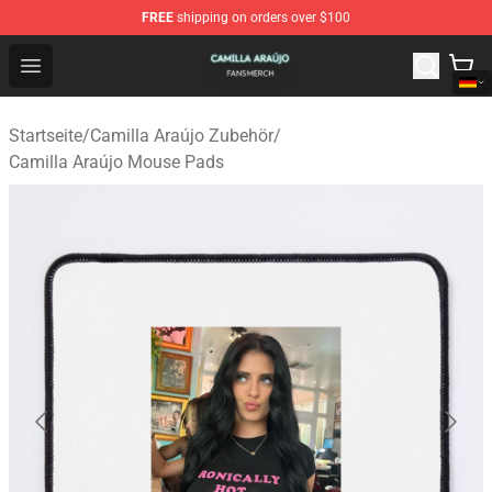
FREE
shipping on orders over $100
Camilla Araújo Shop - Official Camilla Araújo Merchandis
Open menu
Startseite
/
Camilla Araújo Zubehör
/
Camilla Araújo Mouse Pads