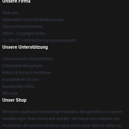
Unsere Firma
Über uns
Allgemeine Geschäftsbedingungen
Datenschutzrichtlinien
DMCA - Copyright Policy
CA SB657: Lieferkettentransparenzgesetz
Unsere Unterstützung
Versand und Lieferrichtlinien
Zahlungsbedingungen
Return & Refund Richtlinien
Kontaktieren Sie uns
Kundenhilfe (FAQ)
Whosale
Unser Shop
Wir bieten qualitativ hochwertige Produkte, die speziell von unserem
erstklassigen Team entwickelt werden. Wir bieten eine Vielzahl von
Produkten, die sowohl stilvoll als auch schön sind. Dies ist nicht nur,