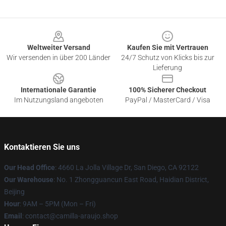
Footer
Weltweiter Versand
Kaufen Sie mit Vertrauen
Wir versenden in über 200 Länder
24/7 Schutz von Klicks bis zur
Lieferung
Internationale Garantie
100% Sicherer Checkout
Im Nutzungsland angeboten
PayPal / MasterCard / Visa
Kontaktieren Sie uns
Our Head Office
: 4660 La Jolla Village Dr, San Diego, CA 92122
Our Warehouse
: No. 1 Zhongguancun East Road, Haidian District,
Beijing
Hour
: 9AM – 5PM (Mon – Fri)
Email
: contact@camilla-araujo.shop