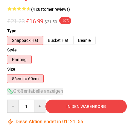
(4 customer reviews)
£21.23
£16.99
-20%
$21.50
Type
Snapback Hat
Bucket Hat
Beanie
Style
Printing
Size
56cm to 60cm
Größentabelle anzeigen
Quantity
IN DEN WARENKORB
Diese Aktion endet in
01
:
21
:
54