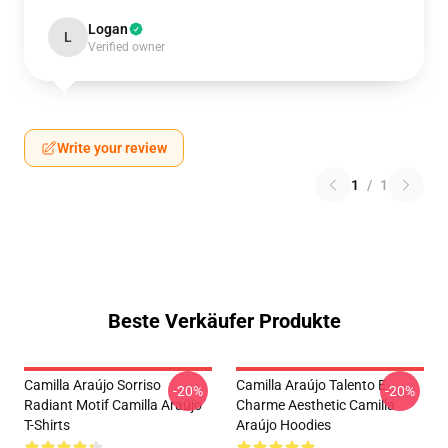
Logan
L
Verified owner
Write your review
1
/
1
Beste Verkäufer Produkte
Camilla Araújo Sorriso
Camilla Araújo Talento E
-20%
-20%
Radiant Motif Camilla Araújo
Charme Aesthetic Camilla
T-Shirts
Araújo Hoodies