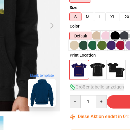
Size
S
M
L
XL
2X
Color
Default
Print Location
blank template
Größentabelle anzeigen
Quantity
Diese Aktion endet in
01