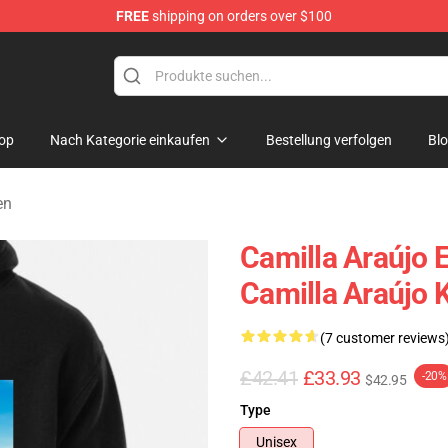
FREE
shipping on orders over $100
dise Store
op
Nach Kategorie einkaufen
Bestellung verfolgen
Bl
en
Camilla Araújo 
Camilla Araújo
(7 customer reviews
£42.41
£33.93
-20%
$42.95
Type
Unisex