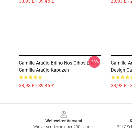
33,93 £ - 39,46 £
20,93 £ - 
-20%
Camilla Araújo Brilho Nos Olhos Look
Camilla A
Camilla Araújo Kapuzen
Design Ca
33,93 £ - 39,46 £
33,93 £ - 
Footer
Weltweiter Versand
K
Wir versenden in über 200 Länder
24/7 Sch