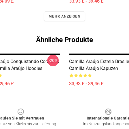
24,09 £
33,93 £ - 39,46 £
MEHR ANZEIGEN
Ähnliche Produkte
-20%
raújo Conquistando Corações
Camilla Araújo Estrela Brasilei
milla Araújo Hoodies
Camilla Araújo Kapuzen
39,46 £
33,93 £ - 39,46 £
aufen Sie mit Vertrauen
Internationale Garanti
utz von Klicks bis zur Lieferung
Im Nutzungsland angebo