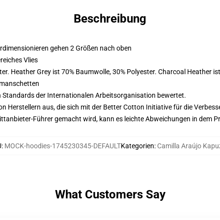
Beschreibung
erdimensionieren gehen 2 Größen nach oben
eiches Vlies
er. Heather Grey ist 70% Baumwolle, 30% Polyester. Charcoal Heather i
nmanschetten
n Standards der Internationalen Arbeitsorganisation bewertet.
on Herstellern aus, die sich mit der Better Cotton Initiative für die Verb
 Drittanbieter-Führer gemacht wird, kann es leichte Abweichungen in dem P
U
:
MOCK-hoodies-1745230345-DEFAULT
Kategorien
:
Camilla Araújo Kapu
What Customers Say