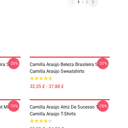
1
/
2
-20%
-20%
ra Stil
Camilla Araújo Beleza Brasileira Style
Camilla Araújo Sweatshirts
32,35 £ - 37,88 £
-20%
-20%
nt Motif
Camilla Araújo Atriz De Sucesso Tee
Camilla Araújo T-Shirts