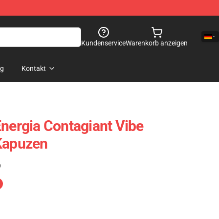
Kundenservice
Warenkorb anzeigen
og
Kontakt
Energia Contagiant Vibe
 Kapuzen
)