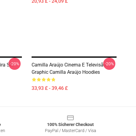
20,93 £ - 24,09 £
-20%
-20%
ra Stil
Camilla Araújo Cinema E Televisão
Graphic Camilla Araújo Hoodies
33,93 £ - 39,46 £
e
100% Sicherer Checkout
ten
PayPal / MasterCard / Visa