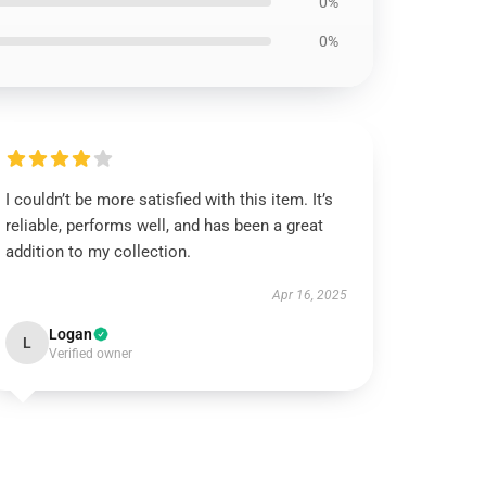
0%
0%
I couldn’t be more satisfied with this item. It’s
reliable, performs well, and has been a great
addition to my collection.
Apr 16, 2025
Logan
L
Verified owner