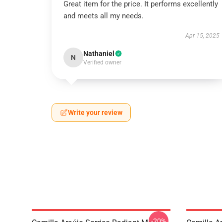
Great item for the price. It performs excellently
and meets all my needs.
Apr 15, 2025
Nathaniel
N
Verified owner
Write your review
-20%