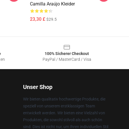
Camilla Araújo Kleider
23,30 £
$29.5
e
100% Sicherer Checkout
ten
PayPal / MasterCard / Visa
Unser Shop
Wir bieten qualitativ hochwertige Produkte, die
speziell von unserem erstklassigen Team
entwickelt werden. Wir bieten eine Vielzahl von
Produkten, die sowohl stilvoll als auch schön
sind. Dies ist nicht nur, um Ihren individuellen Stil