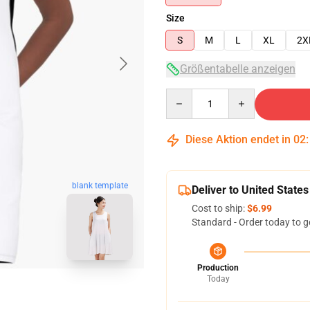
Size
S
M
L
XL
2X
Größentabelle anzeigen
Quantity
Diese Aktion endet in
02
blank template
Deliver to United States
Cost to ship:
$6.99
Standard - Order today to g
Production
Today