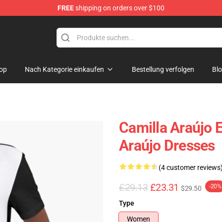
FREE
shipping on orders over $100
dise Store
op
Nach Kategorie einkaufen
Bestellung verfolgen
Bl
Camilla Araújo E
Araújo Dresses
(4 customer reviews
£29.13
£23.31
-20%
$29.50
Type
Women