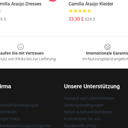
milla Araújo Dresses
Camilla Araújo Kleider
23,30 £
9.5
$29.5
aufen Sie mit Vertrauen
Internationale Garanti
utz von Klicks bis zur Lieferung
Im Nutzungsland angebo
irma
Unsere Unterstützung
Versand und Lieferrichtlinien
Geschäftsbedingungen
Zahlungsbedingungen
ichtlinien
Return & Refund Richtlinien
ight Policy
Kontaktieren Sie uns
eferkettentransparenzgesetz
Kundenhilfe (FAQ)