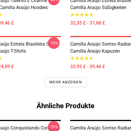
raújo Talento E Charme
Camilla Araújo Estrela Brasilei
 Camilla Araújo Hoodies
Camilla Araújo Süßigkeiten
39,46 £
32,35 £ - 37,88 £
-20%
aújo Estrela Brasileira Stil
Camilla Araújo Sorriso Radia
aújo T-Shirts
Camilla Araújo Kapuzen
24,09 £
33,93 £ - 39,46 £
MEHR ANZEIGEN
Ähnliche Produkte
-20%
raújo Conquistando Corações
Camilla Araújo Sorriso Radia