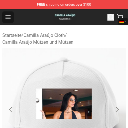
FREE
shipping on orders over $100
Camilla Araújo Shop - Official Camilla Araújo Merchandis
Open menu
Startseite
/
Camilla Araújo Cloth
/
Camilla Araújo Mützen und Mützen