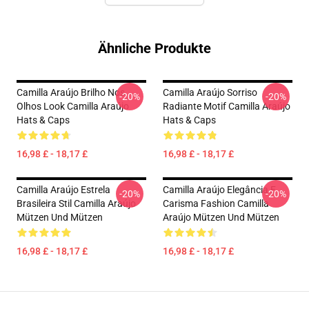
Ähnliche Produkte
Camilla Araújo Brilho Nos
Camilla Araújo Sorriso
-20%
-20%
Olhos Look Camilla Araújo
Radiante Motif Camilla Araújo
Hats & Caps
Hats & Caps
16,98 £ - 18,17 £
16,98 £ - 18,17 £
Camilla Araújo Estrela
Camilla Araújo Elegância E
-20%
-20%
Brasileira Stil Camilla Araújo
Carisma Fashion Camilla
Mützen Und Mützen
Araújo Mützen Und Mützen
16,98 £ - 18,17 £
16,98 £ - 18,17 £
Footer