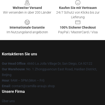
Weltweiter Versand
Kaufen Sie mit Vertrauen
Wir versenden in über 200 Länder
24/7 Schutz von Klicks bis zur
Lieferung
Internationale Garantie
100% Sicherer Checkout
Im Nutzungsland angeboten
PayPal / MasterCard / Visa
Kontaktieren Sie uns
Our Head Office
: 4660 La Jolla Village Dr, San Diego, CA 92122
Our Warehouse
: No. 1 Zhongguancun East Road, Haidian District,
Beijing
Hour
: 9AM – 5PM (Mon – Fri)
Email
: contact@camilla-araujo.shop
Unsere Firma
Über uns