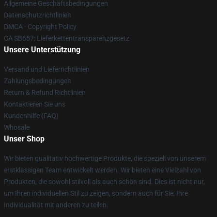
Allgemeine Geschäftsbedingungen
Datenschutzrichtlinien
DMCA - Copyright Policy
CA SB657: Lieferkettentransparenzgesetz
Unsere Unterstützung
Versand und Lieferrichtlinien
Zahlungsbedingungen
Return & Refund Richtlinien
Kontaktieren Sie uns
Kundenhilfe (FAQ)
Whosale
Unser Shop
Wir bieten qualitativ hochwertige Produkte, die speziell von unserem
erstklassigen Team entwickelt werden. Wir bieten eine Vielzahl von
Produkten, die sowohl stilvoll als auch schön sind. Dies ist nicht nur,
um Ihren individuellen Stil zu zeigen, sondern auch für Sie, Ihre
Individualität mit anderen zu teilen.