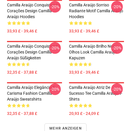
Camilla Araújo Conquistando
Camilla Araújo Sorriso
-20%
-20%
Corações Design Camilla
Radiante Motif Camilla Araújo
Araújo Hoodies
Hoodies
33,93 £ - 39,46 £
33,93 £ - 39,46 £
Camilla Araújo Conquistando
Camilla Araújo Brilho Nos
-20%
-20%
Corações Design Camilla
Olhos Look Camilla Araújo
Araújo Süßigkeiten
Kapuzen
32,35 £ - 37,88 £
33,93 £ - 39,46 £
Camilla Araújo Elegância E
Camilla Araújo Atriz De
-20%
-20%
Carisma Fashion Camilla
Sucesso Tee Camilla Araújo T-
Araújo Sweatshirts
Shirts
32,35 £ - 37,88 £
20,93 £ - 24,09 £
MEHR ANZEIGEN