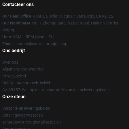
Contacteer ons
Our Head Office
: 4660 La Jolla Village Dr, San Diego, CA 92122
Our Warehouse
: No. 1 Zhongguancun East Road, Haidian District,
Beijing
Hour
: 9AM – 5PM (Mon – Fri)
Email
: contact@camilla-araujo.shop
Ons bedrijf
Over ons
Algemene voorwaarden
Privacybeleid
DMCA - Auteursrechtbeleid
CA SB657: Wet op de transparantie van de toeleveringsketen
Onze steun
Verzend- en leveringsbeleid
Betalingsvoorwaarden
Teruggave & terugbetalingsbeleid