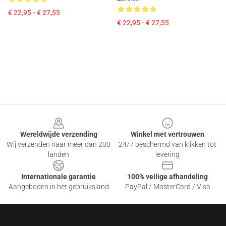
€ 22,95 - € 27,55
€ 22,95 - € 27,55
Footer
Wereldwijde verzending
Winkel met vertrouwen
Wij verzenden naar meer dan 200
24/7 beschermd van klikken tot
landen
levering
Internationale garantie
100% veilige afhandeling
Aangeboden in het gebruiksland
PayPal / MasterCard / Visa