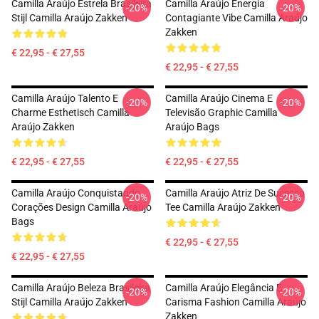
Camilla Araújo Estrela Brasileira
Camilla Araújo Energia
-20%
-20%
Stijl Camilla Araújo Zakken
Contagiante Vibe Camilla Araújo
Zakken
€ 22,95 - € 27,55
€ 22,95 - € 27,55
Camilla Araújo Talento E
Camilla Araújo Cinema E
-20%
-20%
Charme Esthetisch Camilla
Televisão Graphic Camilla
Araújo Zakken
Araújo Bags
€ 22,95 - € 27,55
€ 22,95 - € 27,55
Camilla Araújo Conquistando
Camilla Araújo Atriz De Sucesso
-20%
-20%
Corações Design Camilla Araújo
Tee Camilla Araújo Zakken
Bags
€ 22,95 - € 27,55
€ 22,95 - € 27,55
Camilla Araújo Beleza Brasileira
Camilla Araújo Elegância E
-20%
-20%
Stijl Camilla Araújo Zakken
Carisma Fashion Camilla Araújo
Zakken