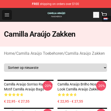
FREE
shipping on orders over $100
Camilla Araújo Shop - Official Camilla Araújo Merchandis
Open menu
Camilla Araújo Zakken
Home
/
Camilla Araújo Toebehoren
/
Camilla Araújo Zakken
Camilla Araújo Sorriso Radiante
Camilla Araújo Brilho Nos Olhos
-20%
-20%
Motif Camilla Araújo Bags
Look Camilla Araújo Zakken
€ 22,95 - € 27,55
€ 22,95 - € 27,55