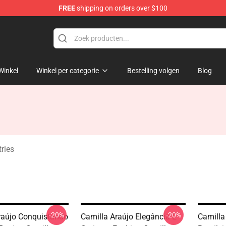
FREE
shipping on orders over $100
dise Store
Winkel
Winkel per categorie
Bestelling volgen
Blog
ries
-20%
-20%
raújo Conquistando
Camilla Araújo Elegância E
Camilla