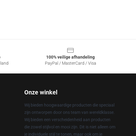
e
100% veilige afhandeling
sland
PayPal / MasterCard / Visa
Onze winkel
Wij bieden hoogwaardige producten die speciaal
zijn ontworpen door ons team van wereldklasse.
Wij bieden een verscheidenheid aan producten
die zowel stijlvol en mooi zijn. Dit is niet alleen om
je individuele stijl te tonen, maar ook om je