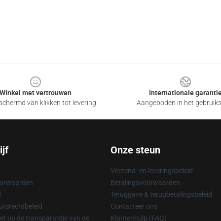
Winkel met vertrouwen
Internationale garanti
chermd van klikken tot levering
Aangeboden in het gebruik
jf
Onze steun
Verzend- en leveringsbeleid
oorwaarden
Betalingsvoorwaarden
d
Teruggave & terugbetalingsbeleid
rsrechtbeleid
Contacteer ons
t op de transparantie van de
Klantenhulp (FAQ)