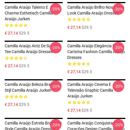
Camilla Araújo Talento E
Camilla Araújo Brilho Nos Olhos
-20%
-20%
Charme Esthetisch Camilla
Look Camilla Araújo Dresses
Araújo Jurken
€ 27,14
$29.5
€ 27,14
$29.5
Camilla Araújo Atriz De Sucesso
Camilla Araújo Elegância E
-20%
-20%
Tee Camilla Araújo Dresses
Carisma Fashion Camilla Araújo
Dresses
€ 27,14
$29.5
€ 27,14
$29.5
Camilla Araújo Beleza Brasileira
Camilla Araújo Cinema E
-20%
-20%
Stijl Camilla Araújo Jurken
Televisão Graphic Camilla
Araújo Jurken
€ 27,14
$29.5
€ 27,14
$29.5
Camilla Araújo Estrela Brasileira
Camilla Araújo Conquistando
-20%
-20%
Style Camilla Araújo Dresses
Corações Design Camilla Araújo