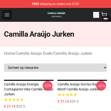
FREE
shipping on orders over $100
Camilla Araújo Shop - Official Camilla Araújo Merchandis
Open menu
Camilla Araújo Jurken
Home
/
Camilla Araújo Doek
/
Camilla Araújo Jurken
Camilla Araújo Energia
Camilla Araújo Sorriso Radiante
-20%
-20%
Contagiante Vibe Camilla Araújo
Motif Camilla Araújo Jurken
Jurken
€ 27,14
$29.5
€ 27,14
$29.5