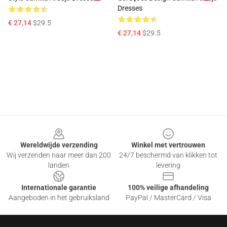
Dresses
€ 27,14
$29.5
€ 27,14
$29.5
Footer
Wereldwijde verzending
Winkel met vertrouwen
Wij verzenden naar meer dan 200
24/7 beschermd van klikken tot
landen
levering
Internationale garantie
100% veilige afhandeling
Aangeboden in het gebruiksland
PayPal / MasterCard / Visa