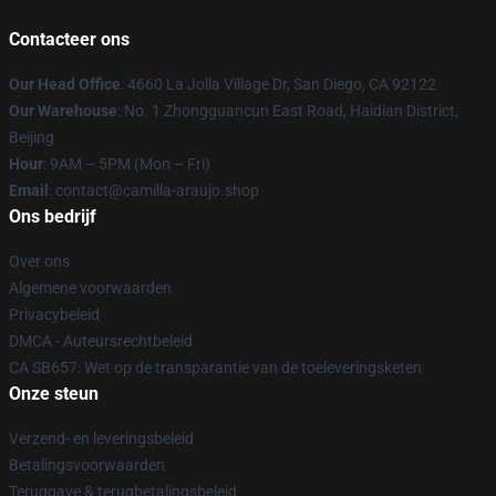
Contacteer ons
Our Head Office
: 4660 La Jolla Village Dr, San Diego, CA 92122
Our Warehouse
: No. 1 Zhongguancun East Road, Haidian District,
Beijing
Hour
: 9AM – 5PM (Mon – Fri)
Email
: contact@camilla-araujo.shop
Ons bedrijf
Over ons
Algemene voorwaarden
Privacybeleid
DMCA - Auteursrechtbeleid
CA SB657: Wet op de transparantie van de toeleveringsketen
Onze steun
Verzend- en leveringsbeleid
Betalingsvoorwaarden
Teruggave & terugbetalingsbeleid