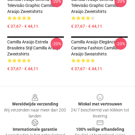
-20%
-20%
Televisão Graphic Camilla
Televisão Graphic Camilla
Araújo Zweetshirts
Araújo Zweetshirts
€ 37,67 - € 44,11
€ 37,67 - € 44,11
Camilla Araújo Estrela
Camilla Araújo Elegância E
-20%
-20%
Brasileira Stijl Camilla Araújo
Carisma Fashion Camilla
Zweetshirts
Araújo Sweatshirts
€ 37,67 - € 44,11
€ 37,67 - € 44,11
Footer
Wereldwijde verzending
Winkel met vertrouwen
Wij verzenden naar meer dan 200
24/7 beschermd van klikken tot
landen
levering
Internationale garantie
100% veilige afhandeling