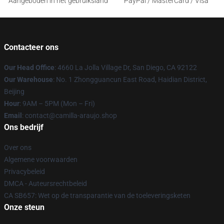
Aangeboden in het gebruiksland
PayPal / MasterCard / Visa
Contacteer ons
Our Head Office
: 4660 La Jolla Village Dr, San Diego, CA 92122
Our Warehouse
: No. 1 Zhongguancun East Road, Haidian District,
Beijing
Hour
: 9AM – 5PM (Mon – Fri)
Email
: contact@camilla-araujo.shop
Ons bedrijf
Over ons
Algemene voorwaarden
Privacybeleid
DMCA - Auteursrechtbeleid
CA SB657: Wet op de transparantie van de toeleveringsketen
Onze steun