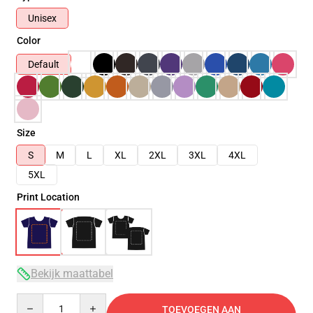
Unisex
Color
Default
Size
S
M
L
XL
2XL
3XL
4XL
5XL
Print Location
Bekijk maattabel
Quantity
TOEVOEGEN AAN