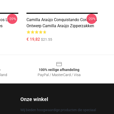
-20%
-20%
hos Look
Camilla Araújo Conquistando Corações
es
Ontwerp Camilla Araújo Zipperzakken
€ 19,82
$21.55
e
100% veilige afhandeling
sland
PayPal / MasterCard / Visa
Onze winkel
Wij bieden hoogwaardige producten die speciaal