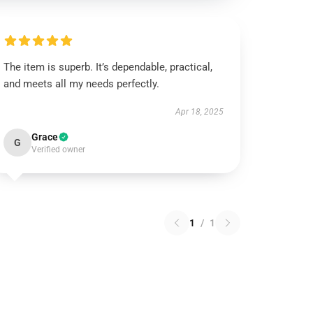
The item is superb. It’s dependable, practical,
and meets all my needs perfectly.
Apr 18, 2025
Grace
G
Verified owner
1
/
1