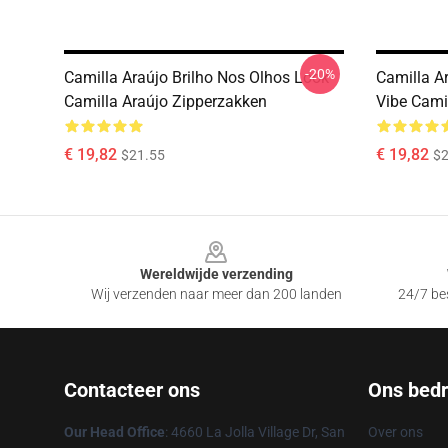
-20%
Camilla Araújo Brilho Nos Olhos Look
Camilla A
Camilla Araújo Zipperzakken
Vibe Cami
€ 19,82
€ 19,82
$21.55
$2
Footer
Wereldwijde verzending
Wij verzenden naar meer dan 200 landen
24/7 bes
Contacteer ons
Ons bedri
Our Head Office
: 4660 La Jolla Village Dr, San
Over ons