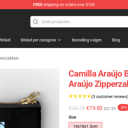
FREE
shipping on orders over $100
dise Store
Winkel
Winkel per categorie
Bestelling volgen
Blog
perzakken
Camilla Araújo B
Araújo Zipperz
(3 customer reviews
€24.78
€19.83
-20%
$21.55
Size
14x18x1.5cm