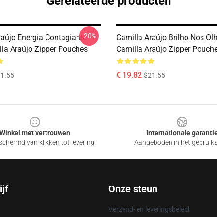
Gerelateerde producten
-20%
raújo Energia Contagiante
Camilla Araújo Brilho Nos Ol
lla Araújo Zipper Pouches
Camilla Araújo Zipper Pouch
€ 19,82
1.55
$21.55
Winkel met vertrouwen
Internationale garanti
chermd van klikken tot levering
Aangeboden in het gebruik
jf
Onze steun
Verzend- en leveringsbeleid