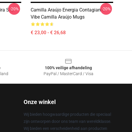
-20%
-20%
ra Stijl
Camilla Araújo Energia Contagiante
Vibe Camilla Araújo Mugs
€ 23,00 - € 26,68
e
100% veilige afhandeling
sland
PayPal / MasterCard / Visa
Onze winkel
Wij bieden hoogwaardige producten die speciaal
zijn ontworpen door ons team van wereldklasse.
Wij bieden een verscheidenheid aan producten