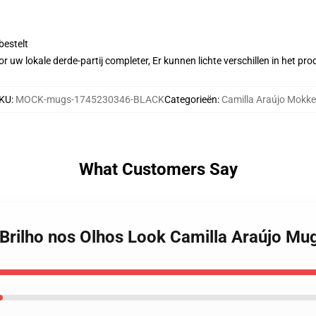
bestelt
r uw lokale derde-partij completer, Er kunnen lichte verschillen in het p
KU
:
MOCK-mugs-1745230346-BLACK
Categorieën
:
Camilla Araújo Mokk
What Customers Say
 Brilho nos Olhos Look Camilla Araújo Mu