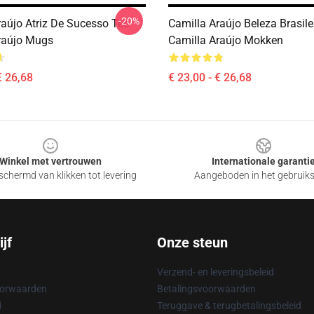
-20%
raújo Atriz De Sucesso Tee
Camilla Araújo Beleza Brasilei
raújo Mugs
Camilla Araújo Mokken
€ 26,68
€ 23,00 - € 26,68
Winkel met vertrouwen
Internationale garanti
chermd van klikken tot levering
Aangeboden in het gebruik
jf
Onze steun
Verzend- en leveringsbeleid
oorwaarden
Betalingsvoorwaarden
d
Teruggave & terugbetalingsbeleid