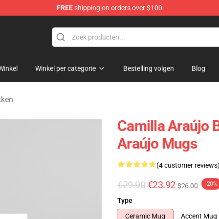
FREE
shipping on orders over $100
dise Store
Winkel
Winkel per categorie
Bestelling volgen
Blog
kken
Camilla Araújo 
Araújo Mugs
(4 customer reviews
€29.90
€23.92
-20%
$26.00
Type
Ceramic Mug
Accent Mug