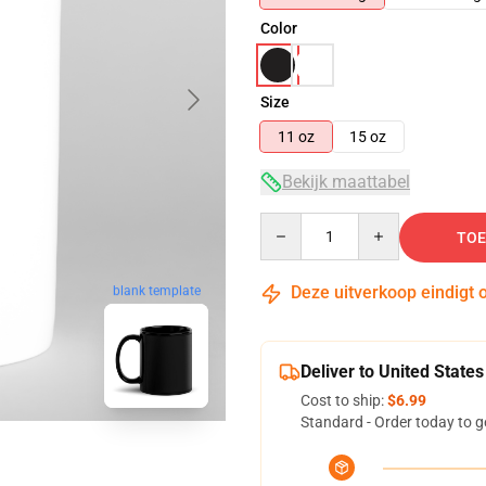
Color
Size
11 oz
15 oz
Bekijk maattabel
Quantity
TOE
Deze uitverkoop eindigt 
blank template
Deliver to United States
Cost to ship:
$6.99
Standard - Order today to g