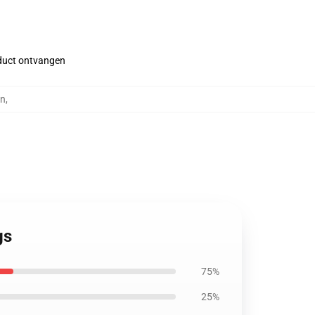
roduct ontvangen
en
,
gs
75%
25%