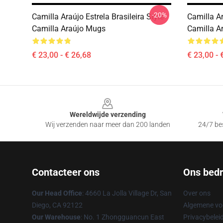
-20%
Camilla Araújo Estrela Brasileira Style
Camilla A
Camilla Araújo Mugs
Camilla A
€ 23,00 - € 26,68
€ 23,00 - 
Footer
Wereldwijde verzending
Wij verzenden naar meer dan 200 landen
24/7 bes
Contacteer ons
Ons bedri
Our Head Office
: 4660 La Jolla Village Dr, San
Over ons
Diego, CA 92122
Algemene v
Our Warehouse
: No. 1 Zhongguancun East
Privacybelei