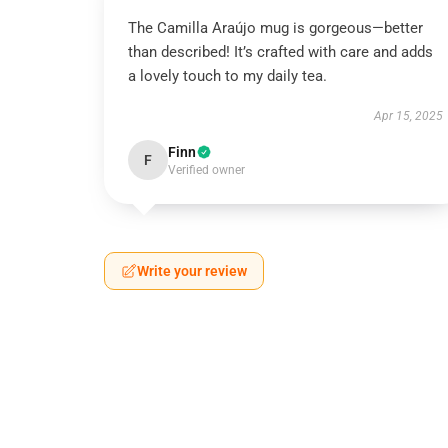
The Camilla Araújo mug is gorgeous—better
than described! It’s crafted with care and adds
a lovely touch to my daily tea.
Apr 15, 2025
Finn
F
Verified owner
Write your review