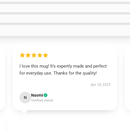
I love this mug! It’s expertly made and perfect
for everyday use. Thanks for the quality!
Apr 18, 2025
Naomi
N
Verified owner