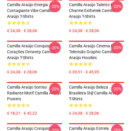
Camilla Araújo Energia
Camilla Araújo Talento E
-20%
-20%
Contagiante Vibe Camilla
Charme Esthetiek Camilla
Araújo T-Shirts
Araújo T-Shirts
€ 24,38 - € 28,06
€ 24,38 - € 28,06
Camilla Araújo Conquistando
Camilla Araújo Cinema E
-20%
-20%
Corações Ontwerp Camilla
Televisão Graphic Camilla
Araújo T-Shirts
Araújo Hoodies
€ 24,38 - € 28,06
€ 39,51 - € 45,95
Camilla Araújo Sorriso
Camilla Araújo Beleza
-20%
-20%
Radiante Motif Camilla Araújo
Brasileira Stijl Camilla Araújo
Posters
T-Shirts
€ 18,21 - € 42,22
€ 24,38 - € 28,06
Camilla Araújo Conquistando
Camilla Araújo Estrela
-20%
-20%