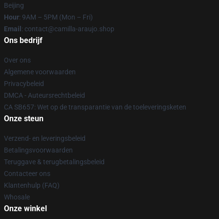
Beijing
Hour
: 9AM – 5PM (Mon – Fri)
Email
: contact@camilla-araujo.shop
Ons bedrijf
Over ons
Algemene voorwaarden
Privacybeleid
DMCA - Auteursrechtbeleid
CA SB657: Wet op de transparantie van de toeleveringsketen
Onze steun
Verzend- en leveringsbeleid
Betalingsvoorwaarden
Teruggave & terugbetalingsbeleid
Contacteer ons
Klantenhulp (FAQ)
Whosale
Onze winkel