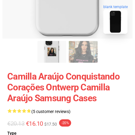
blank template
Camilla Araújo Conquistando
Corações Ontwerp Camilla
Araújo Samsung Cases
(5 customer reviews)
€20.13
€16.10
-20%
$17.50
Type