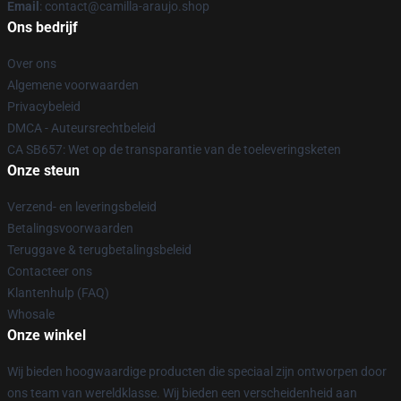
Email
: contact@camilla-araujo.shop
Ons bedrijf
Over ons
Algemene voorwaarden
Privacybeleid
DMCA - Auteursrechtbeleid
CA SB657: Wet op de transparantie van de toeleveringsketen
Onze steun
Verzend- en leveringsbeleid
Betalingsvoorwaarden
Teruggave & terugbetalingsbeleid
Contacteer ons
Klantenhulp (FAQ)
Whosale
Onze winkel
Wij bieden hoogwaardige producten die speciaal zijn ontworpen door
ons team van wereldklasse. Wij bieden een verscheidenheid aan