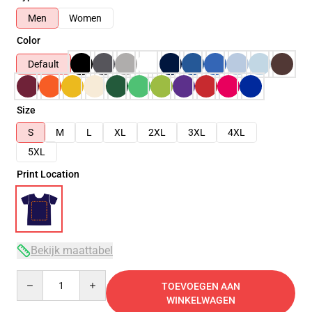
Men
Women
Color
Default
Size
S
M
L
XL
2XL
3XL
4XL
5XL
Print Location
Bekijk maattabel
Quantity
TOEVOEGEN AAN
WINKELWAGEN