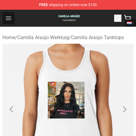
FREE
shipping on orders over $100
Camilla Araújo Shop - Official Camilla Araújo Merchandis
Open menu
Home
/
Camilla Araújo Werktuig
/
Camilla Araújo Tanktops