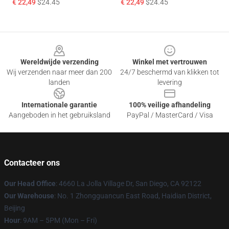
€ 22,49
$24.45
€ 22,49
$24.45
Footer
Wereldwijde verzending
Winkel met vertrouwen
Wij verzenden naar meer dan 200
24/7 beschermd van klikken tot
landen
levering
Internationale garantie
100% veilige afhandeling
Aangeboden in het gebruiksland
PayPal / MasterCard / Visa
Contacteer ons
Our Head Office
: 4660 La Jolla Village Dr, San Diego, CA 92122
Our Warehouse
: No. 1 Zhongguancun East Road, Haidian District,
Beijing
Hour
: 9AM – 5PM (Mon – Fri)