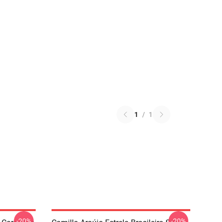
1
/
1
-20%
-20%