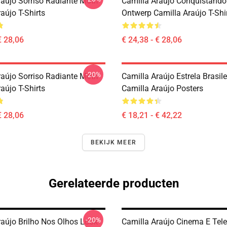
raújo Sorriso Radiante Motif
Camilla Araújo Conquistando
aújo T-Shirts
Ontwerp Camilla Araújo T-Shi
€ 28,06
€ 24,38 - € 28,06
-20%
raújo Sorriso Radiante Motif
Camilla Araújo Estrela Brasilei
aújo T-Shirts
Camilla Araújo Posters
€ 28,06
€ 18,21 - € 42,22
BEKIJK MEER
Gerelateerde producten
-20%
raújo Brilho Nos Olhos Look
Camilla Araújo Cinema E Tel