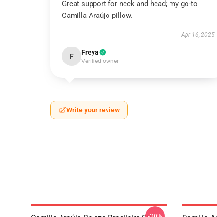
Great support for neck and head; my go-to
Camilla Araújo pillow.
Apr 16, 2025
Freya
F
Verified owner
Write your review
-20%