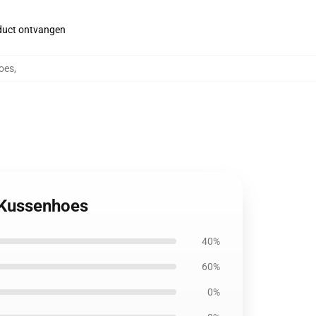
roduct ontvangen
oes
,
o Kussenhoes
40%
60%
0%