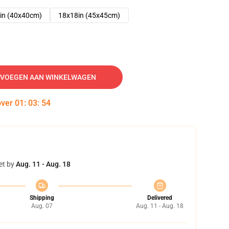
in (40x40cm)
18x18in (45x45cm)
VOEGEN AAN WINKELWAGEN
over
01
:
03
:
53
et by
Aug. 11 - Aug. 18
Shipping
Delivered
Aug. 07
Aug. 11 - Aug. 18