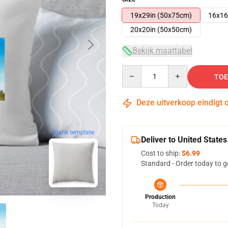
19x29in (50x75cm)
16x16
20x20in (50x50cm)
Bekijk maattabel
Quantity
TOE
Deze uitverkoop eindigt 
blank template
Deliver to United States
Cost to ship:
$6.99
Standard - Order today to g
Production
Today