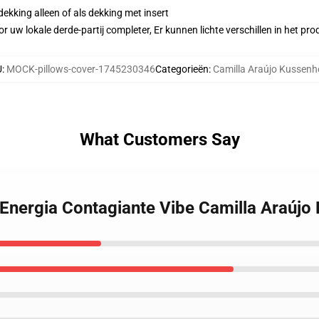
dekking alleen of als dekking met insert
r uw lokale derde-partij completer, Er kunnen lichte verschillen in het p
U
:
MOCK-pillows-cover-1745230346
Categorieën
:
Camilla Araújo Kussenh
What Customers Say
o Energia Contagiante Vibe Camilla Araúj