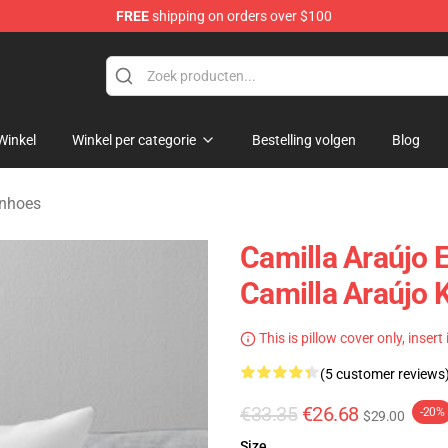
FREE
shipping on orders over $100
dise Store
Winkel
Winkel per categorie
Bestelling volgen
Blog
enhoes
Camilla Araújo 
Camilla Araújo
This is pillow cover only, insert
(5 customer reviews
€33.35
€26.68
-20%
$29.00
Size