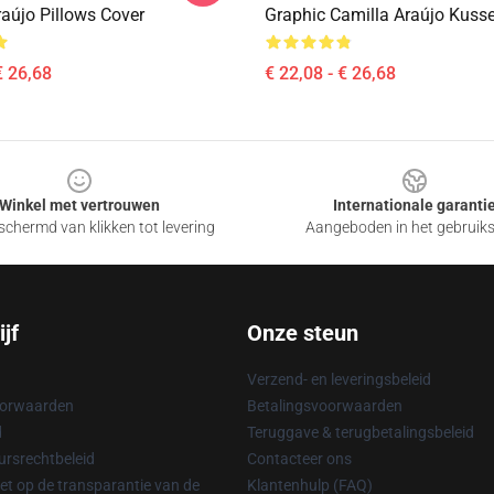
raújo Pillows Cover
Graphic Camilla Araújo Kuss
€ 26,68
€ 22,08 - € 26,68
Winkel met vertrouwen
Internationale garanti
chermd van klikken tot levering
Aangeboden in het gebruik
jf
Onze steun
Verzend- en leveringsbeleid
oorwaarden
Betalingsvoorwaarden
d
Teruggave & terugbetalingsbeleid
rsrechtbeleid
Contacteer ons
t op de transparantie van de
Klantenhulp (FAQ)