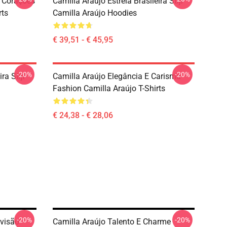
 Corações
Camilla Araújo Estrela Brasileira Stijl
rts
Camilla Araújo Hoodies
€ 39,51 - € 45,95
-20%
-20%
ra Stijl
Camilla Araújo Elegância E Carisma
Fashion Camilla Araújo T-Shirts
€ 24,38 - € 28,06
-20%
-20%
evisão
Camilla Araújo Talento E Charme