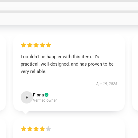
I couldn’t be happier with this item. It’s
practical, well-designed, and has proven to be
very reliable.
Apr 19, 2025
Fiona
F
Verified owner