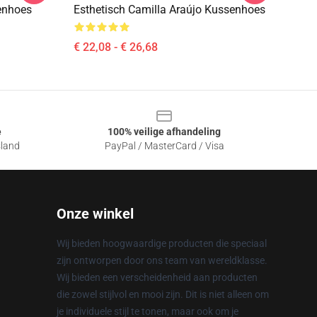
enhoes
Esthetisch Camilla Araújo Kussenhoes
€ 22,08 - € 26,68
e
100% veilige afhandeling
sland
PayPal / MasterCard / Visa
Onze winkel
Wij bieden hoogwaardige producten die speciaal
zijn ontworpen door ons team van wereldklasse.
Wij bieden een verscheidenheid aan producten
die zowel stijlvol en mooi zijn. Dit is niet alleen om
je individuele stijl te tonen, maar ook om je