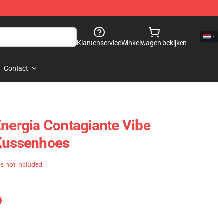
Klantenservice
Winkelwagen bekijken
Contact
Energia Contagiante Vibe
 Kussenhoes
 is not included.
)