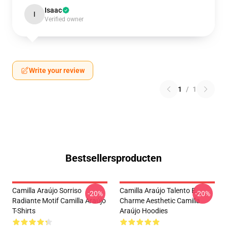
Isaac
I
Verified owner
Write your review
1
/
1
Bestsellersproducten
Camilla Araújo Sorriso
Camilla Araújo Talento E
-20%
-20%
Radiante Motif Camilla Araújo
Charme Aesthetic Camilla
T-Shirts
Araújo Hoodies