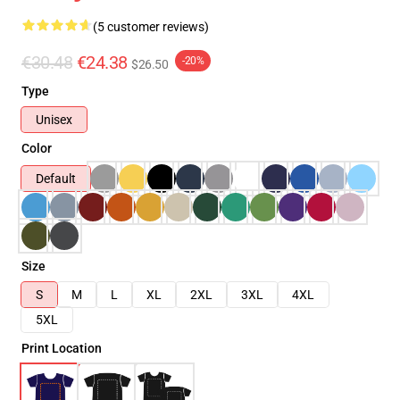
(5 customer reviews)
€30.48
€24.38
-20%
$26.50
Type
Unisex
Color
Default
Size
S
M
L
XL
2XL
3XL
4XL
5XL
Print Location