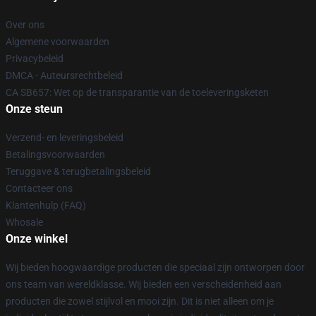
Over ons
Algemene voorwaarden
Privacybeleid
DMCA - Auteursrechtbeleid
CA SB657: Wet op de transparantie van de toeleveringsketen
Onze steun
Verzend- en leveringsbeleid
Betalingsvoorwaarden
Teruggave & terugbetalingsbeleid
Contacteer ons
Klantenhulp (FAQ)
Whosale
Onze winkel
Wij bieden hoogwaardige producten die speciaal zijn ontworpen door
ons team van wereldklasse. Wij bieden een verscheidenheid aan
producten die zowel stijlvol en mooi zijn. Dit is niet alleen om je