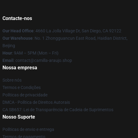
Contacte-nos
Our Head Office
: 4660 La Jolla Village Dr, San Diego, CA 92122
Our Warehouse
: No. 1 Zhongguancun East Road, Haidian District,
Beijing
Hour
: 9AM – 5PM (Mon – Fri)
Email
: contact@camilla-araujo.shop
Nossa empresa
Sobre nós
Termos e Condições
Políticas de privacidade
DMCA - Política de Direitos Autorais
CA SB657: Lei de Transparência de Cadeia de Suprimentos
Nosso Suporte
Políticas de envio e entrega
Termos de pagamento