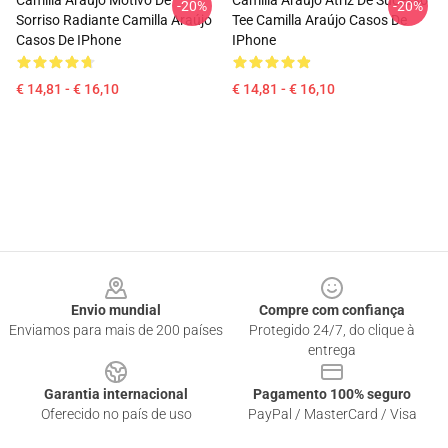
Camilla Araújo Motivo De
Camilla Araújo Atriz De Sucesso
-20%
-20%
Sorriso Radiante Camilla Araújo
Tee Camilla Araújo Casos De
Casos De IPhone
IPhone
€ 14,81 - € 16,10
€ 14,81 - € 16,10
Footer
Envio mundial
Compre com confiança
Enviamos para mais de 200 países
Protegido 24/7, do clique à
entrega
Garantia internacional
Pagamento 100% seguro
Oferecido no país de uso
PayPal / MasterCard / Visa