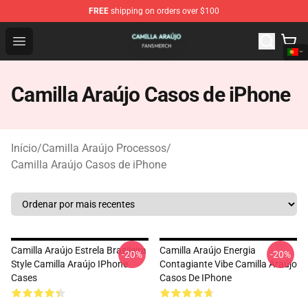
FREE
shipping on orders over $100
Camilla Araújo Shop - Official Camilla Araújo Merchandis
Open menu
Camilla Araújo Casos de iPhone
Início
/
Camilla Araújo Processos
/
Camilla Araújo Casos de iPhone
Camilla Araújo Estrela Brasileira
Camilla Araújo Energia
-20%
-20%
Style Camilla Araújo IPhone
Contagiante Vibe Camilla Araújo
Cases
Casos De IPhone