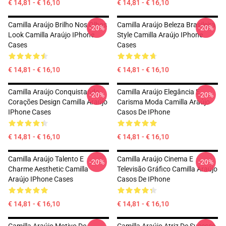
€ 14,81 - € 16,10
€ 14,81 - € 16,10
Camilla Araújo Brilho Nos Olhos
Camilla Araújo Beleza Brasileira
-20%
-20%
Look Camilla Araújo IPhone
Style Camilla Araújo IPhone
Cases
Cases
€ 14,81 - € 16,10
€ 14,81 - € 16,10
Camilla Araújo Conquistando
Camilla Araújo Elegância E
-20%
-20%
Corações Design Camilla Araújo
Carisma Moda Camilla Araújo
IPhone Cases
Casos De IPhone
€ 14,81 - € 16,10
€ 14,81 - € 16,10
Camilla Araújo Talento E
Camilla Araújo Cinema E
-20%
-20%
Charme Aesthetic Camilla
Televisão Gráfico Camilla Araújo
Araújo IPhone Cases
Casos De IPhone
€ 14,81 - € 16,10
€ 14,81 - € 16,10