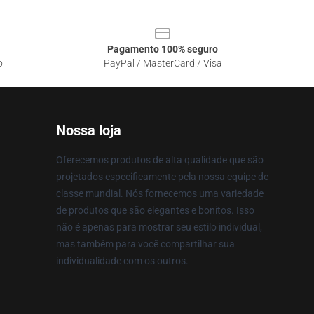
Pagamento 100% seguro
o
PayPal / MasterCard / Visa
Nossa loja
Oferecemos produtos de alta qualidade que são
projetados especificamente pela nossa equipe de
classe mundial. Nós fornecemos uma variedade
de produtos que são elegantes e bonitos. Isso
não é apenas para mostrar seu estilo individual,
mas também para você compartilhar sua
individualidade com os outros.