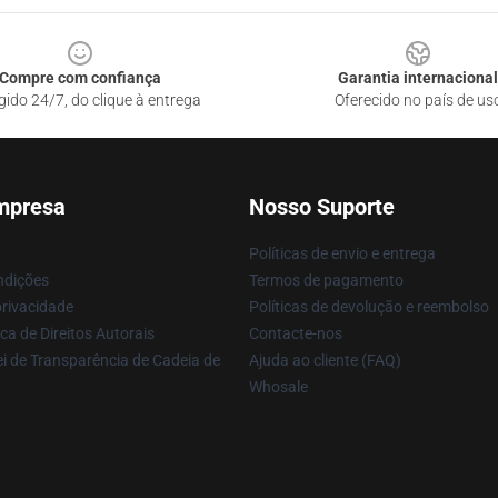
Compre com confiança
Garantia internacional
gido 24/7, do clique à entrega
Oferecido no país de us
mpresa
Nosso Suporte
Políticas de envio e entrega
ndições
Termos de pagamento
privacidade
Políticas de devolução e reembolso
ca de Direitos Autorais
Contacte-nos
i de Transparência de Cadeia de
Ajuda ao cliente (FAQ)
Whosale