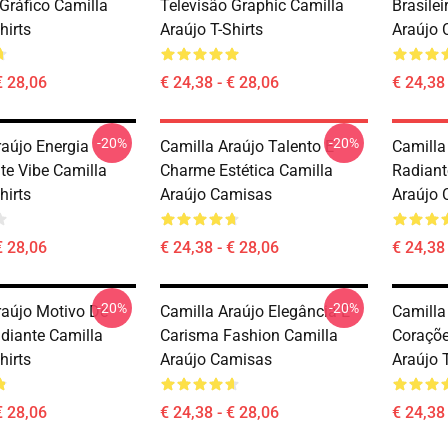
Gráfico Camilla
Televisão Graphic Camilla
Brasilei
hirts
Araújo T-Shirts
Araújo 
€ 28,06
€ 24,38 - € 28,06
€ 24,38 
-20%
-20%
raújo Energia
Camilla Araújo Talento E
Camilla
te Vibe Camilla
Charme Estética Camilla
Radiant
hirts
Araújo Camisas
Araújo 
€ 28,06
€ 24,38 - € 28,06
€ 24,38 
-20%
-20%
raújo Motivo De
Camilla Araújo Elegância E
Camilla
adiante Camilla
Carisma Fashion Camilla
Coraçõe
hirts
Araújo Camisas
Araújo T
€ 28,06
€ 24,38 - € 28,06
€ 24,38 