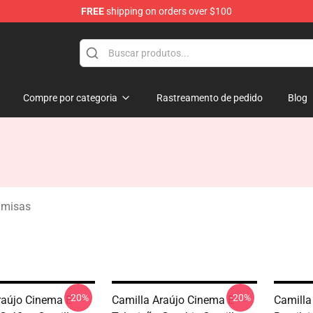
FREE
shipping on orders over $100
dise Store
Compre por categoria
Rastreamento de pedido
Blog
amisas
-20%
-20%
raújo Cinema E
Camilla Araújo Cinema E
Camilla