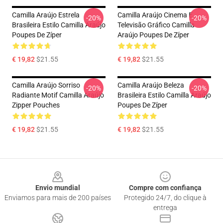
Camilla Araújo Estrela
Camilla Araújo Cinema E
-20%
-20%
Brasileira Estilo Camilla Araújo
Televisão Gráfico Camilla
Poupes De Zíper
Araújo Poupes De Zíper
€ 19,82
$21.55
€ 19,82
$21.55
Camilla Araújo Sorriso
Camilla Araújo Beleza
-20%
-20%
Radiante Motif Camilla Araújo
Brasileira Estilo Camilla Araújo
Zipper Pouches
Poupes De Zíper
€ 19,82
$21.55
€ 19,82
$21.55
Footer
Envio mundial
Compre com confiança
Enviamos para mais de 200 países
Protegido 24/7, do clique à
entrega