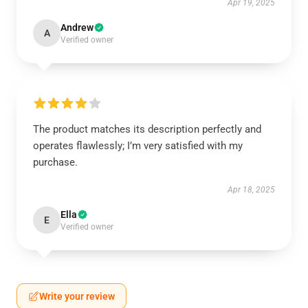
Apr 19, 2025
Andrew
A
Verified owner
The product matches its description perfectly and
operates flawlessly; I’m very satisfied with my
purchase.
Apr 18, 2025
Ella
E
Verified owner
Write your review