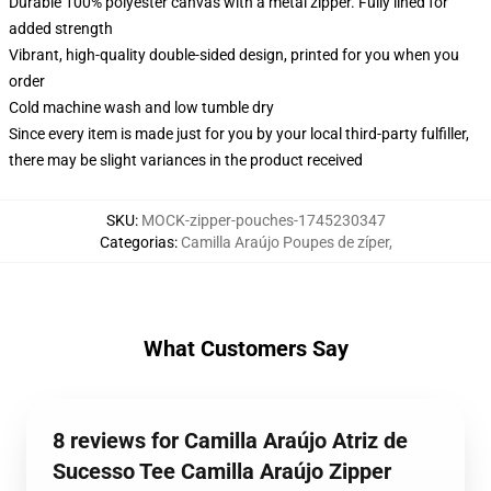
Durable 100% polyester canvas with a metal zipper. Fully lined for
added strength
Vibrant, high-quality double-sided design, printed for you when you
order
Cold machine wash and low tumble dry
Since every item is made just for you by your local third-party fulfiller,
there may be slight variances in the product received
SKU
:
MOCK-zipper-pouches-1745230347
Categorias
:
Camilla Araújo Poupes de zíper
,
What Customers Say
8 reviews for Camilla Araújo Atriz de
Sucesso Tee Camilla Araújo Zipper