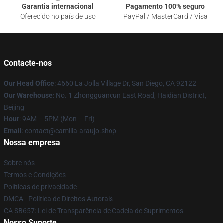
Garantia internacional
Pagamento 100% seguro
Oferecido no país de uso
PayPal / MasterCard / Visa
Contacte-nos
Our Head Office
: 4660 La Jolla Village Dr, San Diego, CA 92122
Our Warehouse
: No. 1 Zhongguancun East Road, Haidian District,
Beijing
Hour
: 9AM – 5PM (Mon – Fri)
Email
: contact@camilla-araujo.shop
Nossa empresa
Sobre nós
Termos e Condições
Políticas de privacidade
DMCA - Política de Direitos Autorais
CA SB657: Lei de Transparência de Cadeia de Suprimentos
Nosso Suporte