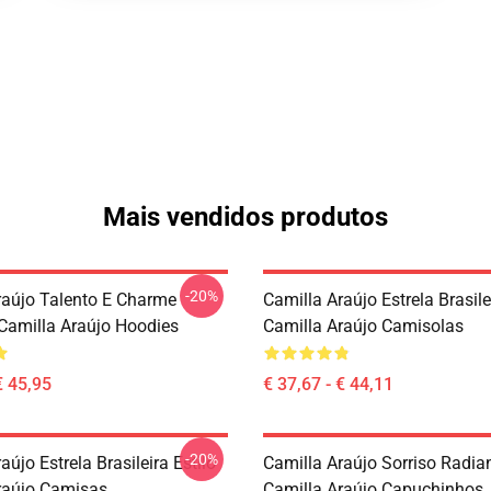
Mais vendidos produtos
-20%
raújo Talento E Charme
Camilla Araújo Estrela Brasile
 Camilla Araújo Hoodies
Camilla Araújo Camisolas
€ 45,95
€ 37,67 - € 44,11
-20%
aújo Estrela Brasileira Estilo
Camilla Araújo Sorriso Radia
raújo Camisas
Camilla Araújo Capuchinhos