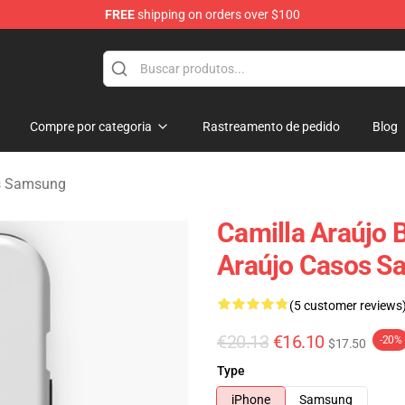
FREE
shipping on orders over $100
dise Store
Compre por categoria
Rastreamento de pedido
Blog
os Samsung
Camilla Araújo 
Araújo Casos S
(5 customer reviews
€20.13
€16.10
-20%
$17.50
Type
iPhone
Samsung