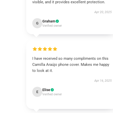
visible, and it provides excellent protection.
Apr 20, 2025
Graham
G
Verified owner
I have received so many compliments on this
Camilla Araújo phone cover. Makes me happy
to look at it.
Apr 16, 2025
Elise
E
Verified owner