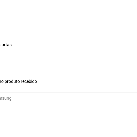
 portas
 no produto recebido
amsung
,