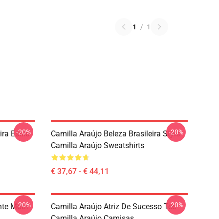
1
/
1
-20%
-20%
ira Estilo
Camilla Araújo Beleza Brasileira Style
Camilla Araújo Sweatshirts
€ 37,67 - € 44,11
-20%
-20%
nte Motif
Camilla Araújo Atriz De Sucesso Tee
Camilla Araújo Camisas