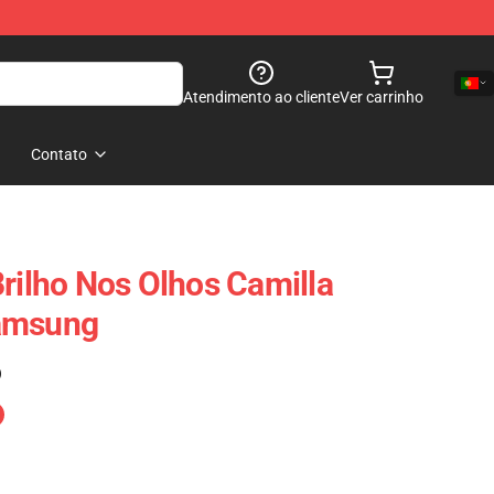
Atendimento ao cliente
Ver carrinho
Contato
Brilho Nos Olhos Camilla
amsung
)