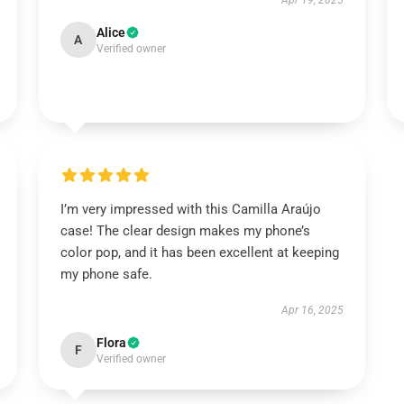
Apr 19, 2025
Alice
A
Verified owner
I’m very impressed with this Camilla Araújo
case! The clear design makes my phone’s
color pop, and it has been excellent at keeping
my phone safe.
Apr 16, 2025
Flora
F
Verified owner