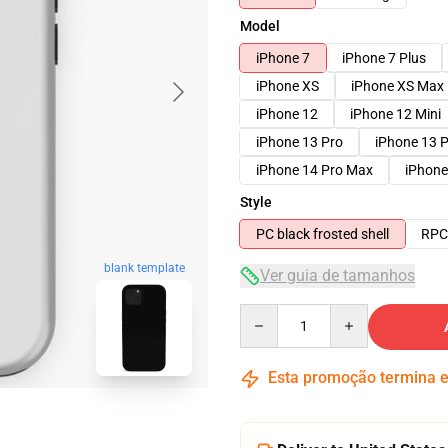
Model
iPhone 7
iPhone 7 Plus
iPhone XS
iPhone XS Max
iPhone 12
iPhone 12 Mini
iPhone 13 Pro
iPhone 13 
iPhone 14 Pro Max
iPhone
Style
PC black frosted shell
RPC 
blank template
Ver guia de tamanhos
Quantity
Esta promoção termina