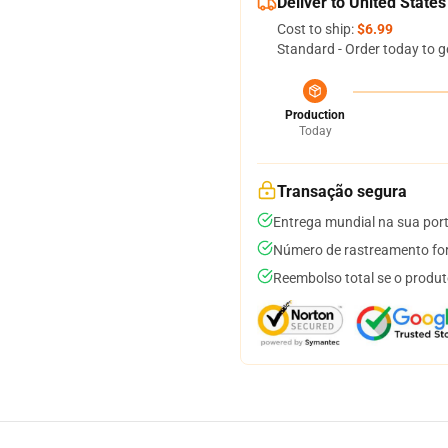
Deliver to United States
Cost to ship:
$6.99
Standard - Order today to g
Production
Today
Transação segura
Entrega mundial na sua por
Número de rastreamento for
Reembolso total se o produt