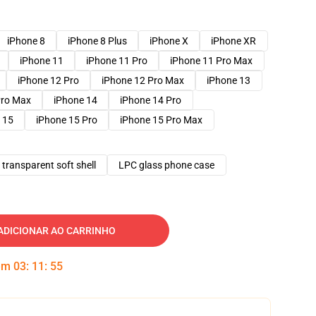
iPhone 8
iPhone 8 Plus
iPhone X
iPhone XR
iPhone 11
iPhone 11 Pro
iPhone 11 Pro Max
iPhone 12 Pro
iPhone 12 Pro Max
iPhone 13
Pro Max
iPhone 14
iPhone 14 Pro
 15
iPhone 15 Pro
iPhone 15 Pro Max
transparent soft shell
LPC glass phone case
ADICIONAR AO CARRINHO
 em
03
:
11
:
54