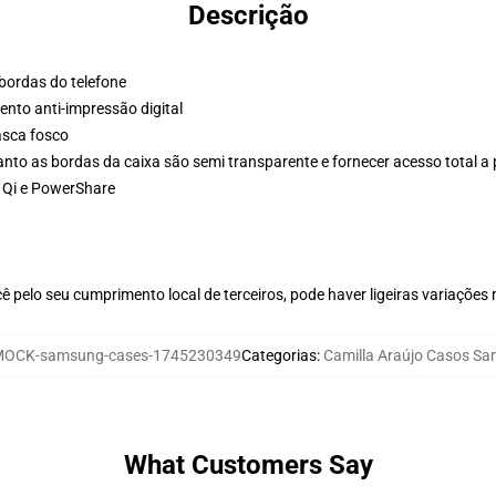
Descrição
 bordas do telefone
to anti-impressão digital
asca fosco
anto as bordas da caixa são semi transparente e fornecer acesso total a
 Qi e PowerShare
 pelo seu cumprimento local de terceiros, pode haver ligeiras variações
OCK-samsung-cases-1745230349
Categorias
:
Camilla Araújo Casos S
What Customers Say