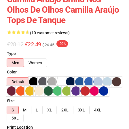
Olhos De Olhos Camilla Araújo
Tops De Tanque
(10 customer reviews)
€28.12
€22.49
-20%
$24.45
Type
Men
Women
Color
Default
Size
S
M
L
XL
2XL
3XL
4XL
5XL
Print Location