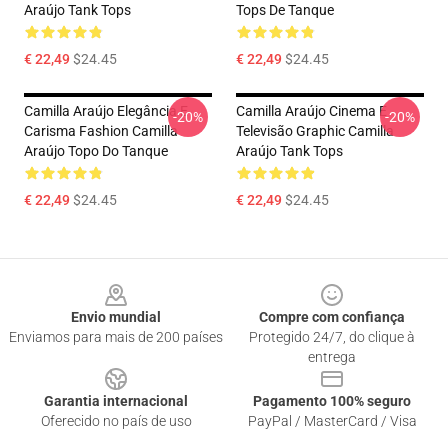
Araújo Tank Tops
Tops De Tanque
€ 22,49
$24.45
€ 22,49
$24.45
Camilla Araújo Elegância E
Camilla Araújo Cinema E
-20%
-20%
Carisma Fashion Camilla
Televisão Graphic Camilla
Araújo Topo Do Tanque
Araújo Tank Tops
€ 22,49
$24.45
€ 22,49
$24.45
Footer
Envio mundial
Compre com confiança
Enviamos para mais de 200 países
Protegido 24/7, do clique à
entrega
Garantia internacional
Pagamento 100% seguro
Oferecido no país de uso
PayPal / MasterCard / Visa