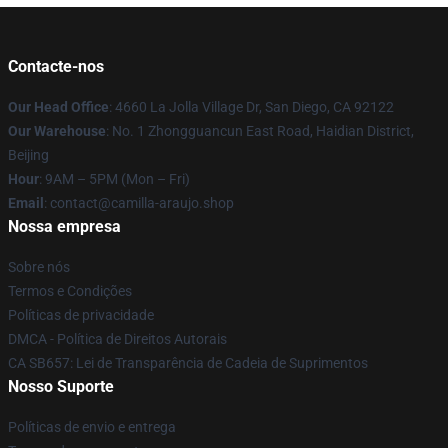
Contacte-nos
Our Head Office
: 4660 La Jolla Village Dr, San Diego, CA 92122
Our Warehouse
: No. 1 Zhongguancun East Road, Haidian District,
Beijing
Hour
: 9AM – 5PM (Mon – Fri)
Email
: contact@camilla-araujo.shop
Nossa empresa
Sobre nós
Termos e Condições
Políticas de privacidade
DMCA - Política de Direitos Autorais
CA SB657: Lei de Transparência de Cadeia de Suprimentos
Nosso Suporte
Políticas de envio e entrega