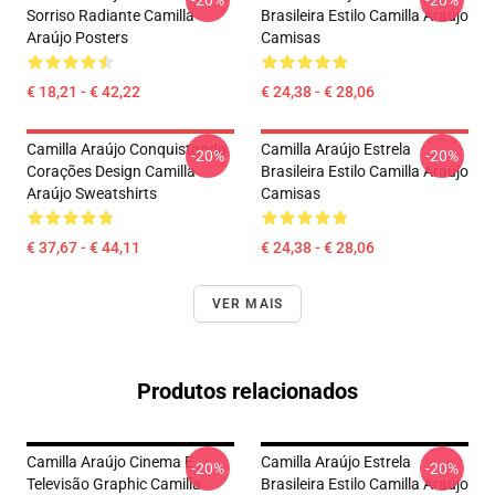
-20%
-20%
Sorriso Radiante Camilla
Brasileira Estilo Camilla Araújo
Araújo Posters
Camisas
€ 18,21 - € 42,22
€ 24,38 - € 28,06
Camilla Araújo Conquistando
Camilla Araújo Estrela
-20%
-20%
Corações Design Camilla
Brasileira Estilo Camilla Araújo
Araújo Sweatshirts
Camisas
€ 37,67 - € 44,11
€ 24,38 - € 28,06
VER MAIS
Produtos relacionados
Camilla Araújo Cinema E
Camilla Araújo Estrela
-20%
-20%
Televisão Graphic Camilla
Brasileira Estilo Camilla Araújo