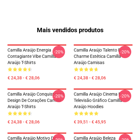
Mais vendidos produtos
Camilla Araújo Energia
Camilla Araújo Talento E
-20%
-20%
Contagiante Vibe Camilla
Charme Estética Camilla
Araújo T-Shirts
Araújo Camisas
€ 24,38 - € 28,06
€ 24,38 - € 28,06
Camilla Araújo Conquistando
Camilla Araújo Cinema E
-20%
-20%
Design De Corações Camilla
Televisão Gráfico Camilla
Araújo T-Shirts
Araújo Hoodies
€ 24,38 - € 28,06
€ 39,51 - € 45,95
Camilla Araújo Motivo De
Camilla Araújo Beleza