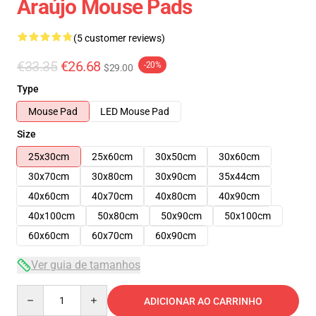
Araújo Mouse Pads
(5 customer reviews)
€33.35
€26.68
-20%
$29.00
Type
Mouse Pad
LED Mouse Pad
Size
25x30cm
25x60cm
30x50cm
30x60cm
30x70cm
30x80cm
30x90cm
35x44cm
40x60cm
40x70cm
40x80cm
40x90cm
40x100cm
50x80cm
50x90cm
50x100cm
60x60cm
60x70cm
60x90cm
Ver guia de tamanhos
Quantity
ADICIONAR AO CARRINHO