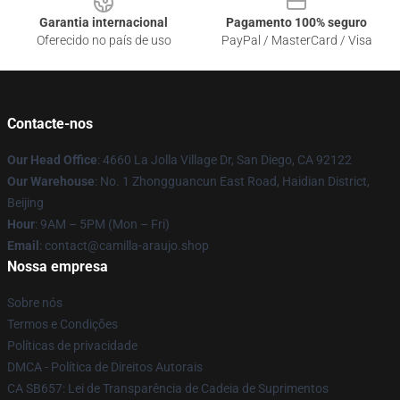
Garantia internacional
Pagamento 100% seguro
Oferecido no país de uso
PayPal / MasterCard / Visa
Contacte-nos
Our Head Office
: 4660 La Jolla Village Dr, San Diego, CA 92122
Our Warehouse
: No. 1 Zhongguancun East Road, Haidian District,
Beijing
Hour
: 9AM – 5PM (Mon – Fri)
Email
: contact@camilla-araujo.shop
Nossa empresa
Sobre nós
Termos e Condições
Políticas de privacidade
DMCA - Política de Direitos Autorais
CA SB657: Lei de Transparência de Cadeia de Suprimentos