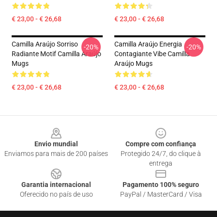
€ 23,00 - € 26,68
€ 23,00 - € 26,68
Camilla Araújo Sorriso
Camilla Araújo Energia
-20%
-20%
Radiante Motif Camilla Araújo
Contagiante Vibe Camilla
Mugs
Araújo Mugs
€ 23,00 - € 26,68
€ 23,00 - € 26,68
Footer
Envio mundial
Compre com confiança
Enviamos para mais de 200 países
Protegido 24/7, do clique à
entrega
Garantia internacional
Pagamento 100% seguro
Oferecido no país de uso
PayPal / MasterCard / Visa