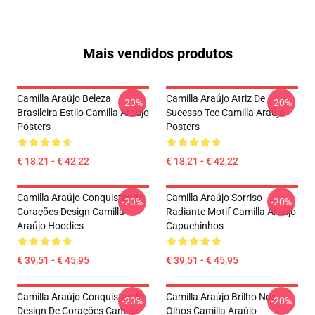
Mais vendidos produtos
Camilla Araújo Beleza
Camilla Araújo Atriz De
-20%
-20%
Brasileira Estilo Camilla Araújo
Sucesso Tee Camilla Araújo
Posters
Posters
€ 18,21 - € 42,22
€ 18,21 - € 42,22
Camilla Araújo Conquistando
Camilla Araújo Sorriso
-20%
-20%
Corações Design Camilla
Radiante Motif Camilla Araújo
Araújo Hoodies
Capuchinhos
€ 39,51 - € 45,95
€ 39,51 - € 45,95
Camilla Araújo Conquistando
Camilla Araújo Brilho Nos
-20%
-20%
Design De Corações Camilla
Olhos Camilla Araújo