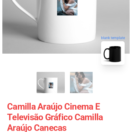
blank template
Camilla Araújo Cinema E
Televisão Gráfico Camilla
Araújo Canecas