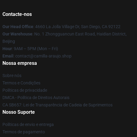
Contacte-nos
Our Head Office
: 4660 La Jolla Village Dr, San Diego, CA 92122
Our Warehouse
: No. 1 Zhongguancun East Road, Haidian District,
Beijing
Hour
: 9AM – 5PM (Mon – Fri)
Email
: contact@camilla-araujo.shop
Nossa empresa
Sobre nós
Termos e Condições
Políticas de privacidade
DMCA - Política de Direitos Autorais
CA SB657: Lei de Transparência de Cadeia de Suprimentos
Nosso Suporte
Políticas de envio e entrega
Termos de pagamento