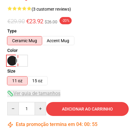
(3 customer reviews)
€29.90
€23.92
-20%
$26.00
Type
Ceramic Mug
Accent Mug
Color
Size
11 oz
15 oz
Ver guia de tamanhos
Quantity
ADICIONAR AO CARRINHO
Esta promoção termina em
04
:
00
:
54